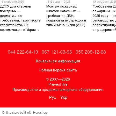
18 февраля 2026
16 февраля 2026
15 февраля 202
ДСТУ для стволов
Монтаж пожарных
Требования Д
пожарных —
шкафов навесных —
пожарным шк
нормативные
требования ДБН,
2025 году — 
требования, технические
пошаговая инструкция и
руководство 
характеристики и
типичные ошибки (2025)
проектировщ
сертификация в Украине
и предприяти
044 222-64-19
067 121-03-96
050 208-12-68
Контактная информация
Полная версия сайта
© 2007—2026
Prevent-fire
Производство и продажа пожарного оборудования
Рус
Укр
Online store built with Horoshop