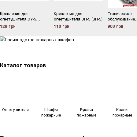
Крепление для
Крепление для
Техническое
огнетушителя ОУ-5
огнетушителя ОП-5 (ВП-5)
обслуживание
(ВВК-3,5)
огнетушителя
129 грн
110 грн
900 грн
порошкового В
(ОП-100)
Каталог товаров
Огнетушители
Шкафы
Рукава
Краны
пожарные
пожарные
пожарные