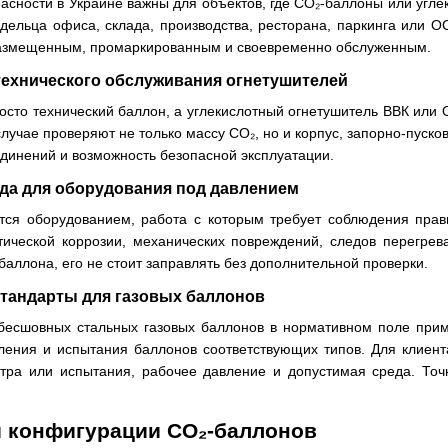
асности в Украине важны для объектов, где CO₂-баллоны или угле
дельца офиса, склада, производства, ресторана, паркинга или О
размещенным, промаркированным и своевременно обслуженным.
 технического обслуживания огнетушителей
осто технический баллон, а углекислотный огнетушитель ВВК или 
лучае проверяют не только массу CO₂, но и корпус, запорно-пусков
динений и возможность безопасной эксплуатации.
да для оборудования под давлением
ся оборудованием, работа с которым требует соблюдения прави
итической коррозии, механических повреждений, следов перегрев
баллона, его не стоит заправлять без дополнительной проверки.
стандарты для газовых баллонов
бесшовных стальных газовых баллонов в нормативном поле при
вления и испытания баллонов соответствующих типов. Для клиент
отра или испытания, рабочее давление и допустимая среда. Точ
и конфигурации CO₂-баллонов