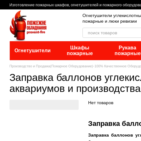
Перейти к основному контенту
Изготовление пожарных шкафов, огнетушителей и пожарного оборудов
Огнетушители углекислотн
пожарные и люки ревизии
Шкафы
Рукава
Огнетушители
пожарные
пожарные
Производство и Продажа(Пожарное Оборудование)-100% Качественное Оборуд
Заправка баллонов углекис
аквариумов и производства
Нет товаров
Заправка балл
Заправка баллонов уг