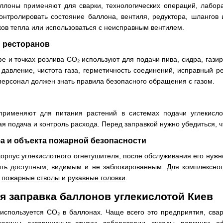
ллоны применяют для сварки, технологических операций, лабор
онтролировать состояние баллона, вентиля, редуктора, шлангов 
ков тепла или использоваться с неисправным вентилем.
и ресторанов
фе и точках розлива CO₂ используют для подачи пива, сидра, гази
давление, чистота газа, герметичность соединений, исправный р
ерсонал должен знать правила безопасного обращения с газом.
применяют для питания растений в системах подачи углекисло
ая подача и контроль расхода. Перед заправкой нужно убедиться, 
а и объекта пожарной безопасности
орпус углекислотного огнетушителя, после обслуживания его нуж
ыть доступным, видимым и не заблокированным. Для комплексн
,
пожарные стволы
и
рукавные головки
.
я заправка баллонов углекислотой Киев
е используется CO₂ в баллонах. Чаще всего это предприятия, сва
газины, аквариумные студии, лаборатории, склады, паркинги,