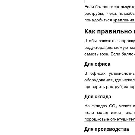
Если баллон использует
раструбы, чеки, пломб
понадобиться
крепления
Как правильно 
Чтобы заказать заправк
редуктора, желаемую мас
самовывозе. Если баллон 
Для офиса
В офисах углекислотн
оборудования, где нежел
проверить раструб, запо
Для склада
На складах CO₂ может и
Если склад имеет знач
порошковые огнетушите
Для производства