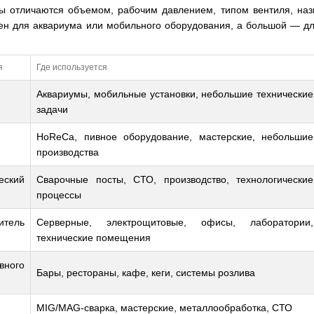
ы отличаются объемом, рабочим давлением, типом вентиля, наз
н для аквариума или мобильного оборудования, а большой — для
я
Где используется
Аквариумы, мобильные установки, небольшие технические
задачи
HoReCa, пивное оборудование, мастерские, небольшие
производства
ский
Сварочные посты, СТО, производство, технологические
процессы
итель
Серверные, электрощитовые, офисы, лаборатории,
технические помещения
ного
Бары, рестораны, кафе, кеги, системы розлива
MIG/MAG-сварка, мастерские, металлообработка, СТО