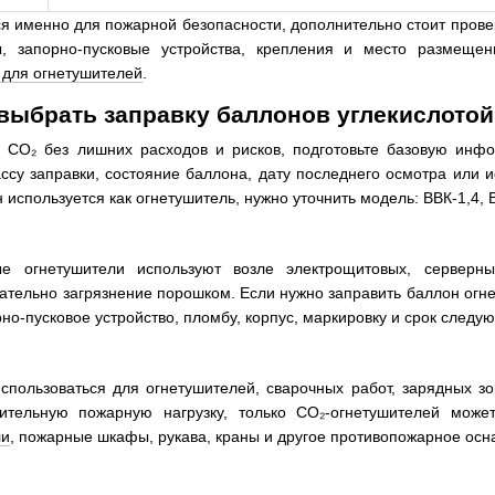
ся именно для пожарной безопасности, дополнительно стоит пров
ы, запорно-пусковые устройства, крепления и место размеще
 для огнетушителей
.
выбрать заправку баллонов углекислотой
у CO₂ без лишних расходов и рисков, подготовьте базовую инф
су заправки, состояние баллона, дату последнего осмотра или и
используется как огнетушитель, нужно уточнить модель: ВВК-1,4, В
ые огнетушители используют возле электрощитовых, серверн
ательно загрязнение порошком. Если нужно заправить баллон огне
рно-пусковое устройство, пломбу, корпус, маркировку и срок след
спользоваться для огнетушителей, сварочных работ, зарядных з
ительную пожарную нагрузку, только CO₂-огнетушителей може
ли
, пожарные шкафы, рукава, краны и другое противопожарное ос