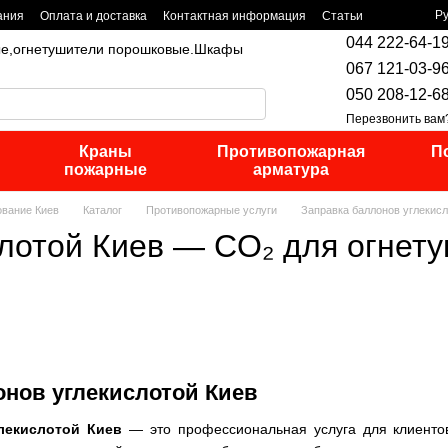
Р
ания
Оплата и доставка
Контактная информация
Статьи
044 222-64-1
ые,огнетушители порошковые.Шкафы
067 121-03-9
050 208-12-6
Перезвонить вам
Краны
Противопожарная
П
пожарные
арматура
ование Киев
Каталог
Противопожарные услуги
Заправка баллонов углекисл
лотой Киев — CO₂ для огнету
онов углекислотой Киев
лекислотой Киев
— это профессиональная услуга для клиентов