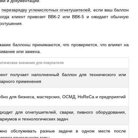
вки и документации.
ь
перезарядку углекислотных огнетушителей
, если ваш баллон
когда клиент привозит ВВК-2 или ВВК-5 и ожидает обычную
аротушения.
какие баллоны принимаются, что проверяется, что влияет на
живание или замена.
ктическое значение для покупателя
иент получает наполненный баллон для технического или
жарного применения
обно для бизнеса, мастерских, ОСМД, HoReCa и предприятий
дходит для огнетушителей, сварки, пивного оборудования,
ариумов и технологических задач
жно обслуживать разные задачи в одном месте после
верки пригодности тары