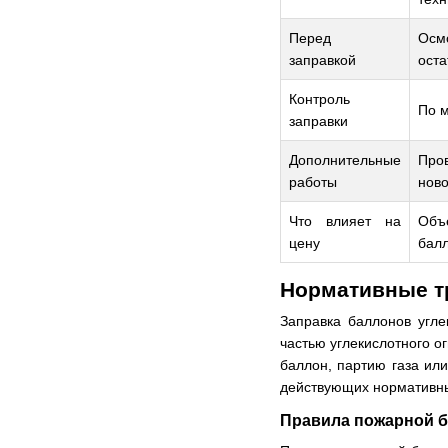
Перед
Осм
заправкой
оста
Контроль
По м
заправки
Дополнительные
Пров
работы
ново
Что влияет на
Объе
цену
балл
Нормативные т
Заправка баллонов угле
частью углекислотного о
баллон, партию газа ил
действующих нормативных
Правила пожарной б