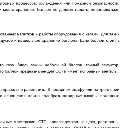
аторных процессов, охлаждения или пожарной безопасности.
и места хранения. Баллон не должен падать, перегреваться,
рованных напитков и работы оборудования с кегами. Для таких
едуктор и правильное хранение баллона. Если баллон стоит в
го газа. Здесь важны небольшой баллон, точный редуктор,
что баллон предназначен для CO₂ и имеет исправный вентиль.
но правильно разместить. В пожарном шкафу или на креплении
ого оснащения можно подобрать
пожарные шкафы
,
пожарные
рочные мастерские, СТО, производственные цеха, рестораны,
 офисные центры, учебные заведения, ОСМД и коммерческие