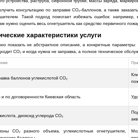
ого устройства, раструба, сифонной трубки, массы заряда, маркиро
олучить консультацию по заправке CO₂-баллонов, а также заказат
ушителем. Такой подход помогает избежать ошибок: например, 
лам нужно оценить весь огнетушитель как средство первичного пож
ческие характеристики услуги
жно показать не абстрактное описание, а конкретные параметры: 
дходит CO₂ и когда нужна не заправка, а полное техническое обслу
ение
Пра
Кл
авка баллонов углекислотой CO₂
по
 и по договоренности Киевская область
Уд
По
кислота, диоксид углерода CO₂
акв
лоны CO₂ разного объема, углекислотные огнетушители,
Мо
нические баллоны
про