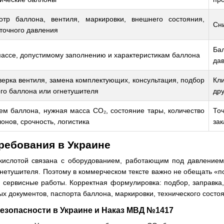
отр баллона, вентиля, маркировки, внешнего состояния,
Сни
точного давления
Ба
ассе, допустимому заполнению и характеристикам баллона
да
ерка вентиля, замена комплектующих, консультация, подбор
Кл
го баллона или огнетушителя
дру
м баллона, нужная масса CO₂, состояние тары, количество
То
онов, срочность, логистика
зак
ребования в Украине
кислотой связана с оборудованием, работающим под давлением,
гнетушителя. Поэтому в коммерческом тексте важно не обещать «п
и сервисные работы. Корректная формулировка: подбор, заправка
 документов, паспорта баллона, маркировки, технического состо
езопасности в Украине и Наказ МВД №1417