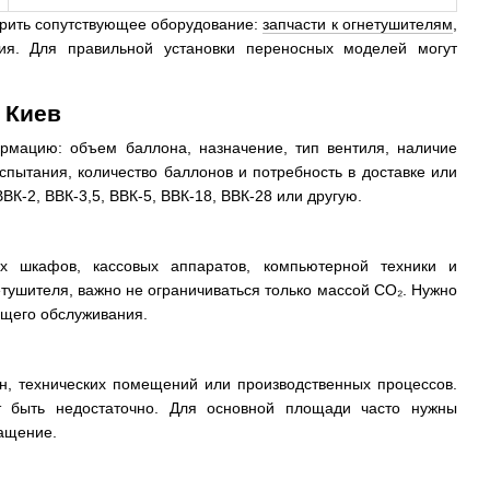
ерить сопутствующее оборудование:
запчасти к огнетушителям
,
ния. Для правильной установки переносных моделей могут
 Киев
ормацию: объем баллона, назначение, тип вентиля, наличие
спытания, количество баллонов и потребность в доставке или
ВК-2, ВВК-3,5, ВВК-5, ВВК-18, ВВК-28 или другую.
ых шкафов, кассовых аппаратов, компьютерной техники и
тушителя, важно не ограничиваться только массой CO₂. Нужно
ующего обслуживания.
он, технических помещений или производственных процессов.
т быть недостаточно. Для основной площади часто нужны
нащение.