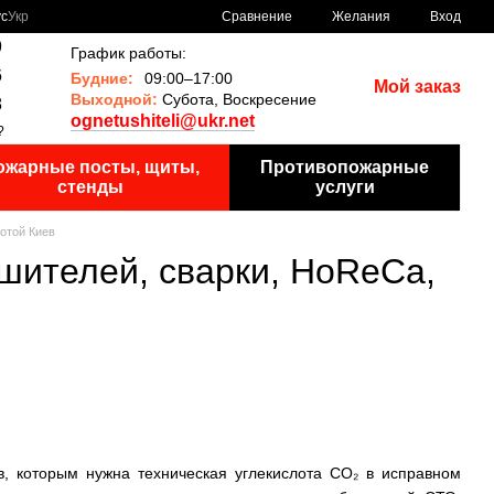
Сравнение
ус
Укр
Желания
Вход
9
График работы:
6
Будние:
09:00–17:00
Мой заказ
Выходной:
Субота, Воскресение
8
ognetushiteli@ukr.net
?
ожарные посты, щиты,
Противопожарные
стенды
услуги
отой Киев
шителей, сварки, HoReCa,
, которым нужна техническая углекислота CO₂ в исправном