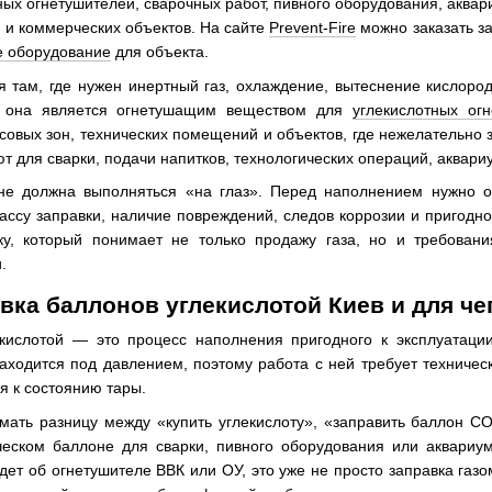
ных огнетушителей, сварочных работ, пивного оборудования, аквар
 и коммерческих объектов. На сайте
Prevent-Fire
можно заказать за
е оборудование
для объекта.
ся там, где нужен инертный газ, охлаждение, вытеснение кисло
и она является огнетушащим веществом для
углекислотных ог
совых зон, технических помещений и объектов, где нежелательно 
т для сварки, подачи напитков, технологических операций, аквари
е должна выполняться «на глаз». Перед наполнением нужно оце
ассу заправки, наличие повреждений, следов коррозии и пригодно
у, который понимает не только продажу газа, но и требован
.
авка баллонов углекислотой Киев и для че
екислотой — это процесс наполнения пригодного к эксплуатаци
находится под давлением, поэтому работа с ней требует техничес
я к состоянию тары.
мать разницу между «купить углекислоту», «заправить баллон CO
ческом баллоне для сварки, пивного оборудования или аквариу
дет об огнетушителе ВВК или ОУ, это уже не просто заправка газо