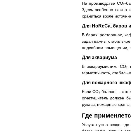
На производстве CO₂-ба
Здесь особенно важно к
храниться возле источни
Для HoReCa, баров 
В барах, ресторанах, ка
задач важны стабильное 
подсобном помещении, п
Для аквариума
В аквариумистике CO₂ 
герметичность, стабильн
Для пожарного шкаф
Если CO₂-баллон — это к
огнетушитель должен б
рукава
,
пожарные краны
Где применяетс
Услуга нужна везде, гд
бары, кафе, пивные ма