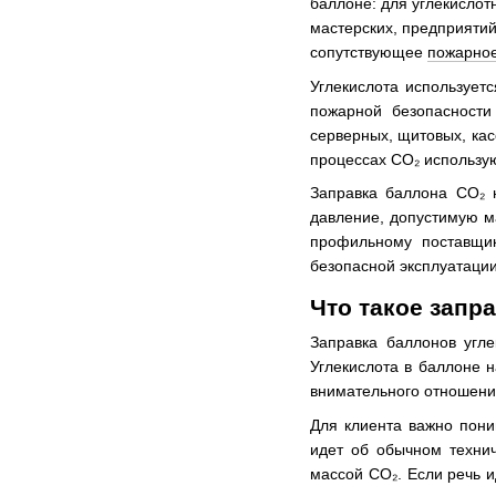
баллоне: для углекислот
мастерских, предприятий
сопутствующее
пожарно
Углекислота использует
пожарной безопасност
серверных, щитовых, кас
процессах CO₂ использую
Заправка баллона CO₂ н
давление, допустимую м
профильному поставщик
безопасной эксплуатации
Что такое запр
Заправка баллонов угл
Углекислота в баллоне 
внимательного отношени
Для клиента важно пони
идет об обычном техни
массой CO₂. Если речь и