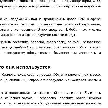
иумистики, пищевого производства, теплиц, лабораторий, СТО,
правку, проверку, консультацию по баллону, а также подобрать
рода или подача CO₂ под контролируемым давлением. В сфере
нетушителей
, которые применяют для электрооборудования,
загрязнение порошком. В производстве, HoReCa и технических
умных систем и контролируемой газовой среды.
нить состояние баллона, маркировку, вентиль, остаточное
сть к дальнейшей эксплуатации. Поэтому важно обращаться к
ия к пожарному оборудованию, баллонам под давлением и
го она используется
и баллона диоксидом углерода CO₂ в установленной массе.
кой дисциплины, исправного оборудования, контроля массы и
₂» и «перезарядить углекислотный огнетушитель». Если речь
ма, основная задача — безопасно наполнить баллон нужной
м, а часть технического обслуживания огнетушителя: проверка