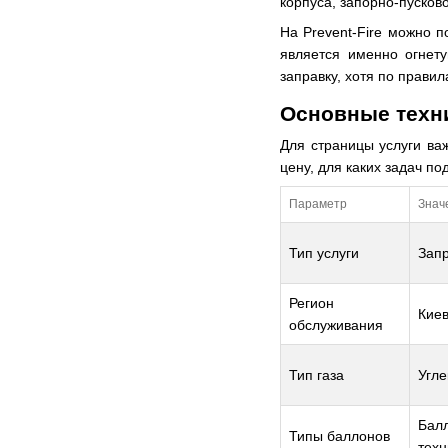
корпуса, запорно-пусков
На Prevent-Fire можно п
является именно огнет
заправку, хотя по прави
Основные техни
Для страницы услуги ва
цену, для каких задач по
Параметр
Знач
Тип услуги
Запр
Регион
Киев
обслуживания
Тип газа
Угле
Бал
Типы баллонов
тех