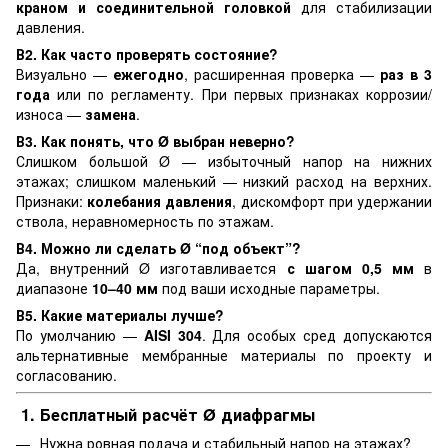
краном и соединительной головкой
для стабилизации
давления.
В2. Как часто проверять состояние?
Визуально —
ежегодно
, расширенная проверка —
раз в 3
года
или по регламенту. При первых признаках коррозии/
износа —
замена
.
В3. Как понять, что Ø выбран неверно?
Слишком большой Ø — избыточный напор на нижних
этажах; слишком маленький — низкий расход на верхних.
Признаки:
колебания давления
, дискомфорт при удержании
ствола, неравномерность по этажам.
В4. Можно ли сделать Ø “под объект”?
Да, внутренний Ø изготавливается
с шагом 0,5 мм
в
диапазоне
10–40 мм
под ваши исходные параметры.
В5. Какие материалы лучше?
По умолчанию —
AISI 304
. Для особых сред допускаются
альтернативные мембранные материалы по проекту и
согласованию.
1. Бесплатный расчёт Ø диафрагмы
Нужна ровная подача и стабильный напор на этажах?