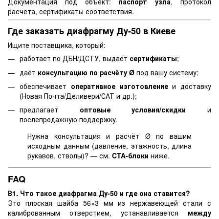
Документация под объект:
паспорт узла
, протокол
расчёта, сертификаты соответствия.
Где заказать диафрагму Ду-50 в Киеве
Ищите поставщика, который:
работает по ДБН/ДСТУ, выдаёт
сертификаты
;
даёт
консультацию по расчёту Ø
под вашу систему;
обеспечивает
оперативное изготовление
и доставку
(Новая Почта/Деливери/САТ и др.);
предлагает
оптовые условия/скидки
и
послепродажную поддержку.
Нужна консультация и расчёт Ø по вашим
исходным данным (давление, этажность, длина
рукавов, стволы)? — см.
CTA-блоки
ниже.
FAQ
В1. Что такое диафрагма Ду-50 и где она ставится?
Это плоская шайба 56×3 мм из нержавеющей стали с
калиброванным отверстием, устанавливается
между