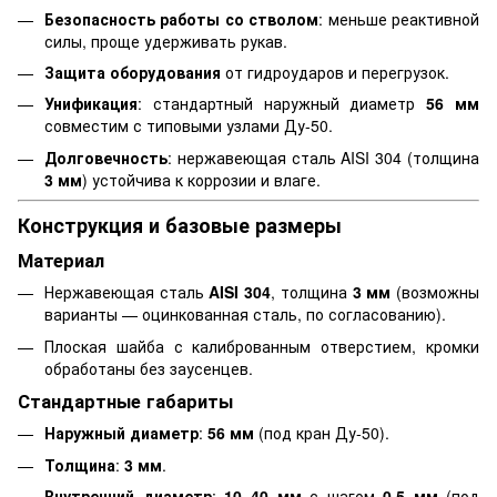
Безопасность работы со стволом
: меньше реактивной
силы, проще удерживать рукав.
Защита оборудования
от гидроударов и перегрузок.
Унификация
: стандартный наружный диаметр
56 мм
совместим с типовыми узлами Ду-50.
Долговечность
: нержавеющая сталь AISI 304 (толщина
3 мм
) устойчива к коррозии и влаге.
Конструкция и базовые размеры
Материал
Нержавеющая сталь
AISI 304
, толщина
3 мм
(возможны
варианты — оцинкованная сталь, по согласованию).
Плоская шайба с калиброванным отверстием, кромки
обработаны без заусенцев.
Стандартные габариты
Наружный диаметр
:
56 мм
(под кран Ду-50).
Толщина
:
3 мм
.
Внутренний диаметр
:
10–40 мм
с шагом
0,5 мм
(под