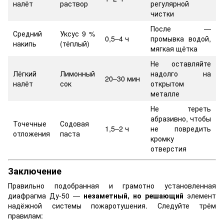
налёт
раствор
регулярной
чистки
После —
Средний
Уксус 9 %
0,5–4 ч
промывка водой,
накипь
(тёплый)
мягкая щётка
Не оставляйте
Лёгкий
Лимонный
надолго на
20–30 мин
налёт
сок
открытом
металле
Не тереть
абразивно, чтобы
Точечные
Содовая
1,5–2 ч
не повредить
отложения
паста
кромку
отверстия
Заключение
Правильно подобранная и грамотно установленная
диафрагма Ду-50 —
незаметный, но решающий
элемент
надёжной системы пожаротушения. Следуйте трём
правилам: