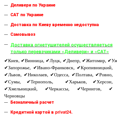
Деливери по Украине
САТ по Украине
Доставка по Киеву временно недоступна
Самовывоз
Доставка огнетушителей осуществляеться
только перевзчиками «Деливери» и «САТ»
,
✔
Киев
✔
Винница,
✔
Луцк,
✔
Днепр,
✔
Житомир,
✔
Уж
✔
Запорожье,
✔
Ивано-Франковск,
✔
Кропивницкий,
✔
Львов,
✔
Николаев,
✔
Одесса,
✔
Полтава,
✔
Ровно,
✔
Сумы,
✔
Тернополь,
✔
Харьков,
✔
Херсон,
✔
Хмельницкий,
✔
Черкассы,
✔
Чернигов,
✔
Черновцы
Безналичный расчет
Кредитной картой в privat24.