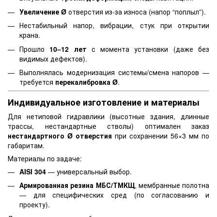
Увеличение Ø
отверстия из-за износа (напор “поплыл”).
Нестабильный напор, вибрации, стук при открытии
крана.
Прошло
10–12 лет
с момента установки (даже без
видимых дефектов).
Выполнялась модернизация системы/смена напоров —
требуется
перекалибровка Ø
.
Индивидуальное изготовление и материалы
Для нетиповой гидравлики (высотные здания, длинные
трассы, нестандартные стволы) оптимален заказ
нестандартного Ø отверстия
при сохранении 56×3 мм по
габаритам.
Материалы по задаче:
AISI 304
— универсальный выбор.
Армированная резина МБС/ТМКЩ
, мембранные полотна
— для специфических сред (по согласованию и
проекту).