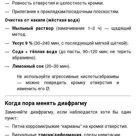
Ровность отверстия и целостность кромки.
Прилегание к прокладкам/посадочным плоскостям.
Очистка от накипи (жёсткая вода)
Мыльный раствор
(замачивание 1–2 ч) — щадящий
метод.
Уксус 9 %
(30–240 мин, с последующей мягкой щёткой).
Сода + тёплая вода
(до пасты, 90–120 мин; не тереть
абразивно).
Лимонный сок
(20–30 мин).
Не используйте агрессивные кислоты/абразивы
— можно повредить кромку отверстия и
изменить его Ø.
Когда пора менять диафрагму
Заменяйте диафрагму, если наблюдается хотя бы один
пункт:
Пятна коррозии/рыжие “карманы” на кромке отверстия.
Визуальные
трески/деформация
, следы кавитации.