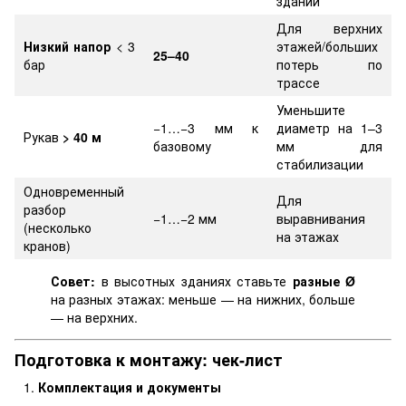
зданий
Для верхних
Низкий напор
< 3
этажей/больших
25–40
бар
потерь по
трассе
Уменьшите
−1…−3 мм к
диаметр на 1–3
Рукав
> 40 м
базовому
мм для
стабилизации
Одновременный
Для
разбор
−1…−2 мм
выравнивания
(несколько
на этажах
кранов)
Совет:
в высотных зданиях ставьте
разные Ø
на разных этажах: меньше — на нижних, больше
— на верхних.
Подготовка к монтажу: чек-лист
Комплектация и документы