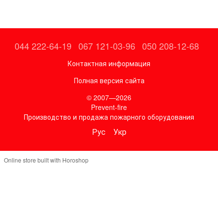
044 222-64-19
067 121-03-96
050 208-12-68
Контактная информация
Полная версия сайта
© 2007—2026
Prevent-fire
Производство и продажа пожарного оборудования
Рус
Укр
Online store built with Horoshop