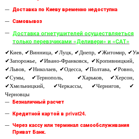
Доставка по Киеву временно недоступна
Самовывоз
Доставка огнетушителей осуществляеться
только перевзчиками «Деливери» и «САТ»
,
✔
Киев
✔
Винница,
✔
Луцк,
✔
Днепр,
✔
Житомир,
✔
Уж
✔
Запорожье,
✔
Ивано-Франковск,
✔
Кропивницкий,
✔
Львов,
✔
Николаев,
✔
Одесса,
✔
Полтава,
✔
Ровно,
✔
Сумы,
✔
Тернополь,
✔
Харьков,
✔
Херсон,
✔
Хмельницкий,
✔
Черкассы,
✔
Чернигов,
✔
Черновцы
Безналичный расчет
Кредитной картой в privat24.
Через кассу или терминал самообслуживания
Приват Банк.