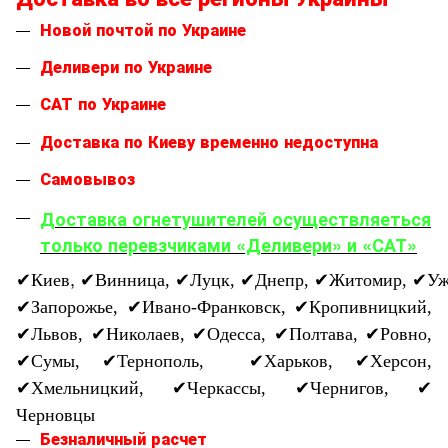
Новой почтой по Украине
Деливери по Украине
САТ по Украине
Доставка по Киеву временно недоступна
Самовывоз
Доставка огнетушителей осуществляеться
только перевзчиками «Деливери» и «САТ»
,
✔
Киев
✔
Винница,
✔
Луцк,
✔
Днепр,
✔
Житомир,
✔
Уж
✔
Запорожье,
✔
Ивано-Франковск,
✔
Кропивницкий,
✔
Львов,
✔
Николаев,
✔
Одесса,
✔
Полтава,
✔
Ровно,
✔
Сумы,
✔
Тернополь,
✔
Харьков,
✔
Херсон,
✔
Хмельницкий,
✔
Черкассы,
✔
Чернигов,
✔
Черновцы
Безналичный расчет