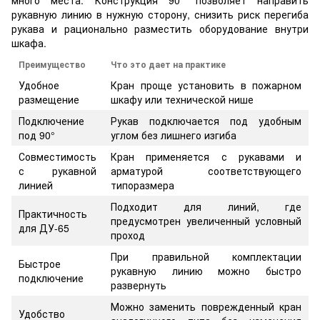
много места. Конструкция 90° позволяет направить
рукавную линию в нужную сторону, снизить риск перегиба
рукава и рационально разместить оборудование внутри
шкафа.
Преимущество
Что это дает на практике
Удобное
Кран проще установить в пожарном
размещение
шкафу или технической нише
Подключение
Рукав подключается под удобным
под 90°
углом без лишнего изгиба
Совместимость
Кран применяется с рукавами и
с рукавной
арматурой соответствующего
линией
типоразмера
Подходит для линий, где
Практичность
предусмотрен увеличенный условный
для ДУ-65
проход
При правильной комплектации
Быстрое
рукавную линию можно быстро
подключение
развернуть
Можно заменить поврежденный кран
Удобство