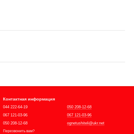
Контактная информация
044 222-64-19
050 208-12-68
067 121-03-96
067 121-03-96
050 208-12-68
ognetushiteli@ukr.net
Перезвонить вам?