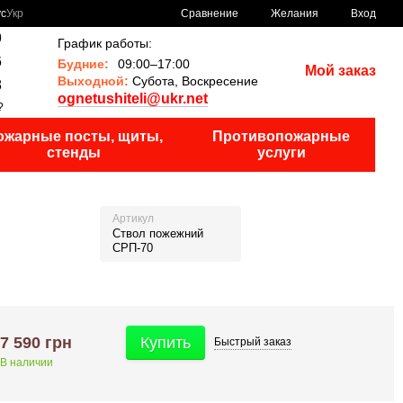
Сравнение
ус
Укр
Желания
Вход
9
График работы:
6
Будние:
09:00–17:00
Мой заказ
Выходной:
Субота, Воскресение
8
ognetushiteli@ukr.net
?
ожарные посты, щиты,
Противопожарные
стенды
услуги
Артикул
Ствол пожежний
СРП-70
7 590 грн
Купить
Быстрый
заказ
В наличии