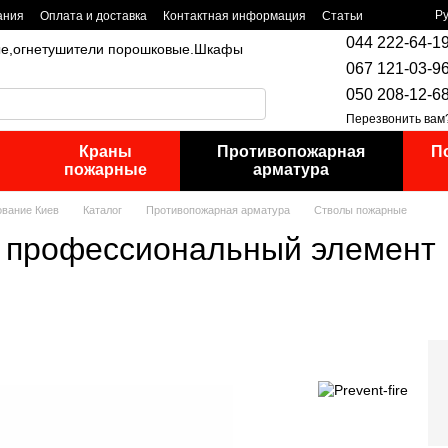
Р
ания
Оплата и доставка
Контактная информация
Статьи
044 222-64-1
ые,огнетушители порошковые.Шкафы
067 121-03-9
050 208-12-6
Перезвонить вам
Краны
Противопожарная
П
пожарные
арматура
ование Киев
Каталог
Противопожарная арматура
Стволы пожарные
 профессиональный элемент