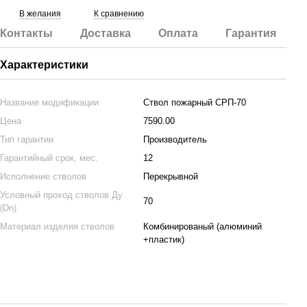
В желания
К сравнению
Контакты
Доставка
Оплата
Гарантия
Характеристики
Название модификации
Ствол пожарный СРП-70
Цена
7590.00
Тип гарантии
Производитель
Гарантийный срок, мес.
12
Исполнение стволов
Перекрывной
Условный проход стволов Ду
70
(Dn)
Материал изделия стволов
Комбинированый (алюминий
+пластик)