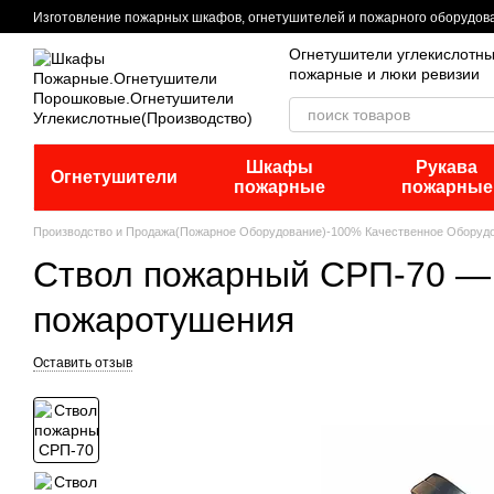
Перейти к основному контенту
Изготовление пожарных шкафов, огнетушителей и пожарного оборудов
Огнетушители углекислотн
пожарные и люки ревизии
Шкафы
Рукава
Огнетушители
пожарные
пожарные
Производство и Продажа(Пожарное Оборудование)-100% Качественное Оборуд
Ствол пожарный СРП-70 —
пожаротушения
Оставить отзыв