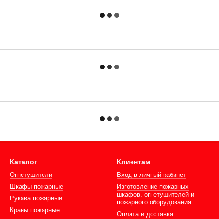
Каталог
Клиентам
Огнетушители
Вход в личный кабинет
Шкафы пожарные
Изготовление пожарных
шкафов, огнетушителей и
Рукава пожарные
пожарного оборудования
Краны пожарные
Оплата и доставка