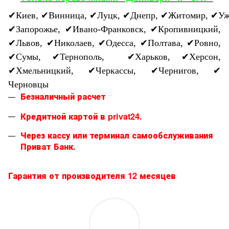
,
✔
Киев
✔
Винница,
✔
Луцк,
✔
Днепр,
✔
Житомир,
✔
Уж
✔
Запорожье,
✔
Ивано-Франковск,
✔
Кропивницкий,
✔
Львов,
✔
Николаев,
✔
Одесса,
✔
Полтава,
✔
Ровно,
✔
Сумы,
✔
Тернополь,
✔
Харьков,
✔
Херсон,
✔
Хмельницкий,
✔
Черкассы,
✔
Чернигов,
✔
Черновцы
Безналичный расчет
Кредитной картой в privat24.
Через кассу или терминал самообслуживания
Приват Банк.
Гарантия от производителя 12 месяцев