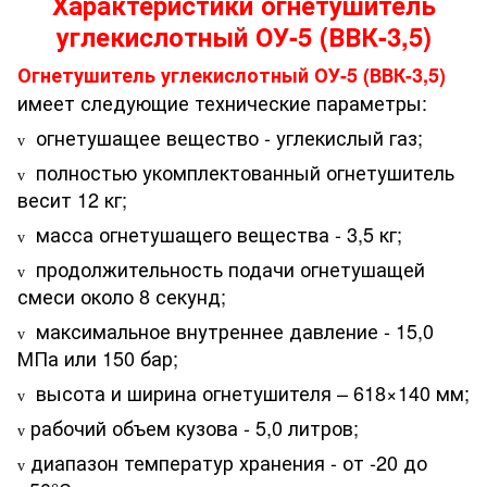
Характеристики огнетушитель
углекислотный ОУ-5 (ВВК-3,5)
Огнетушитель углекислотный ОУ-5 (ВВК-3,5)
имеет следующие технические параметры:
огнетушащее вещество - углекислый газ;
v
полностью укомплектованный огнетушитель
v
весит 12 кг;
масса огнетушащего вещества - 3,5 кг;
v
продолжительность подачи огнетушащей
v
смеси около 8 секунд;
максимальное внутреннее давление - 15,0
v
МПа или 150 бар;
высота и ширина огнетушителя – 618×140 мм;
v
рабочий объем кузова - 5,0 литров;
v
диапазон температур хранения - от -20 до
v