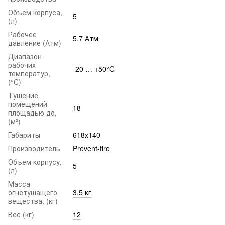
Объем корпуса,
5
(л)
Рабочее
5,7 Атм
давление (Атм)
Диапазон
рабочих
-20 … +50°C
температур,
(°C)
Тушение
помещений
18
площадью до,
(м²)
Габариты
618х140
Производитель
Prevent-fire
Объем корпусу,
5
(л)
Масса
огнетушащего
3,5 кг
вещества, (кг)
Вес (кг)
12