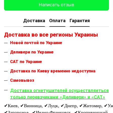
Написать отзыв
Доставка
Оплата
Гарантия
Доставка во все регионы Украины
Новой почтой по Украине
Деливери по Украине
САТ по Украине
Доставка по Киеву временно недоступна
Самовывоз
Доставка огнетушителей осуществляеться
только перевзчиками «Деливери» и «САТ»
,
✔
Киев
✔
Винница,
✔
Луцк,
✔
Днепр,
✔
Житомир,
✔
Уж
✔
Запорожье,
✔
Ивано-Франковск,
✔
Кропивницкий,