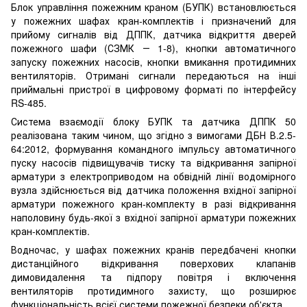
Блок управління пожежним краном (БУПК) встановлюється
у пожежних шафах кран-комплектів і призначений для
прийому сигналів від ДППК, датчика відкриття дверей
пожежного шафи (СЗМК ― 1-8), кнопки автоматичного
запуску пожежних насосів, кнопки вмикання протидимних
вентиляторів. Отримані сигнали передаються на інші
приймальні пристрої в цифровому форматі по інтерфейсу
RS-485.
Система взаємодії блоку БУПК та датчика ДППК 50
реалізована таким чином, що згідно з вимогами ДБН В.2.5-
64:2012, формування командного імпульсу автоматичного
пуску насосів підвищувачів тиску та відкривання запірної
арматури з електроприводом на обвідній лінії водомірного
вузла здійснюється від датчика положення вхідної запірної
арматури пожежного кран-комплекту в разі відкривання
наполовину будь-якої з вхідної запірної арматури пожежних
кран-комплектів.
Водночас, у шафах пожежних кранів передбачені кнопки
дистанційного відкривання поверхових клапанів
димовидалення та підпору повітря і включення
вентиляторів протидимного захисту, що розширює
функціональність всієї системи пожежної безпеки об'єкта.