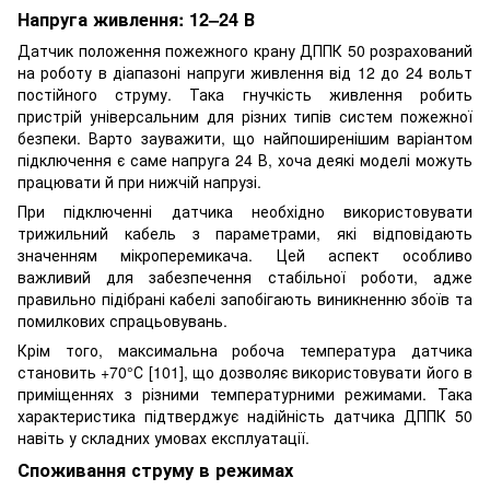
Напруга живлення: 12–24 В
Датчик положення пожежного крану ДППК 50 розрахований
на роботу в діапазоні напруги живлення від 12 до 24 вольт
постійного струму. Така гнучкість живлення робить
пристрій універсальним для різних типів систем пожежної
безпеки. Варто зауважити, що найпоширенішим варіантом
підключення є саме напруга 24 В, хоча деякі моделі можуть
працювати й при нижчій напрузі.
При підключенні датчика необхідно використовувати
трижильний кабель з параметрами, які відповідають
значенням мікроперемикача. Цей аспект особливо
важливий для забезпечення стабільної роботи, адже
правильно підібрані кабелі запобігають виникненню збоїв та
помилкових спрацьовувань.
Крім того, максимальна робоча температура датчика
становить +70°С [101], що дозволяє використовувати його в
приміщеннях з різними температурними режимами. Така
характеристика підтверджує надійність датчика ДППК 50
навіть у складних умовах експлуатації.
Споживання струму в режимах