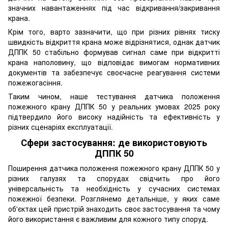
значних навантаженнях під час відкривання/закривання
крана.
Крім того, варто зазначити, що при різних рівнях тиску
швидкість відкриття крана може відрізнятися, однак датчик
ДППК 50 стабільно формував сигнал саме при відкритті
крана наполовину, що відповідає вимогам нормативних
документів та забезпечує своєчасне реагування системи
пожежогасіння.
Таким чином, наше тестування датчика положення
пожежного крану ДППК 50 у реальних умовах 2025 року
підтвердило його високу надійність та ефективність у
різних сценаріях експлуатації.
Сфери застосування: де використовують
ДППК 50
Поширення датчика положення пожежного крану ДППК 50 у
різних галузях та спорудах свідчить про його
універсальність та необхідність у сучасних системах
пожежної безпеки. Розглянемо детальніше, у яких саме
об'єктах цей пристрій знаходить своє застосування та чому
його використання є важливим для кожного типу споруд.