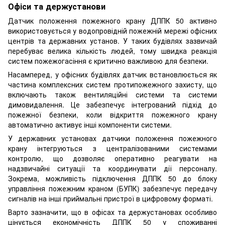
Офіси та держустанови
Датчик положення пожежного крану ДППК 50 активно
використовується у водопровідній пожежній мережі офісних
центрів та державних установ. У таких будівлях зазвичай
перебуває велика кількість людей, тому швидка реакція
систем пожежогасіння є критично важливою для безпеки.
Насамперед, у офісних будівлях датчик встановлюється як
частина комплексних систем протипожежного захисту, що
включають також вентиляційні системи та системи
димовидалення. Це забезпечує інтегрований підхід до
пожежної безпеки, коли відкриття пожежного крану
автоматично активує інші компоненти системи.
У державних установах датчики положення пожежного
крану інтегруються з централізованими системами
контролю, що дозволяє оперативно реагувати на
надзвичайні ситуації та координувати дії персоналу.
Зокрема, можливість підключення ДППК 50 до блоку
управління пожежним краном (БУПК) забезпечує передачу
сигналів на інші приймальні пристрої в цифровому форматі.
Варто зазначити, що в офісах та держустановах особливо
цінується економічність ДППК 50 у споживанні