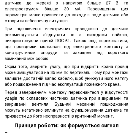
датчика до мережі з напругою більше 27 В та
електрострумом більше 30 мА. Перевищення цих
параметрів може призвести до виходу з ладу датчика або
створити небезпечну ситуацію.
При підключенні електричних провідників до датчика
рекомендується з'єднувати їх з виводами пайкою,
використовуючи припій ПОС-61. Також слід переконатися,
що провідники ізольовані від електричного контакту з
конструктивом споруди та захищені від короткого
замикання між собою.
Окрім того, зверніть увагу, що при відкритті крана провід
може зміщуватися на 35 мм по вертикалі. Тому при монтажі
залиште достатній запас кабелю, щоб уникнути його натягу
або пошкодження під час експлуатації пожежного крана.
Перед завершенням монтажу переконайтеся у відсутності
ударів по складових частинах датчика при відкриванні та
закриванні вентиля. Будь-які механічні пошкодження
можуть негативно вплинути на функціонування датчика та
призвести до його несправності в критичний момент.
Принцип роботи: як формується сигнал