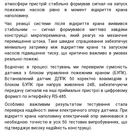
атмосфери пристрій стабільно формував сигнал на запуск
пожежних насосів рівно в момент відкриття крана
наполовину.
Час реакції системи після відкриття крана виявився
стабільним — сигнал формувався миттєво завдяки
конструкції мікроперемикача, який реагує на механічне
переміщення штока. Таке швидке спрацювання забезпечує
мінімальну затримку між відкриттям крана та запуском
насосів підвищення тиску, що критично важливо в умовах
реальної пожежі.
Водночас в процесі тестувань ми перевірили сумісність
датчика з блоком управління пожежним краном (БУПК).
Встановлений датчик ДППК 50 коректно взаємодіяв з
блоком БУПК при напрузі живлення 24В, забезпечуючи
передачу сигналів на інші приймальні пристрої в цифровому
форматі по інтерфейсу RS-485.
Особливо важливим результатом тестування стала
перевірка надійності зміни електричного опору датчика. При
відкритті крана наполовину електричний опір змінювався з
необхідною точністю в усіх 50 тестових випробуваннях, що
підтверджує високу надійність конструкції.