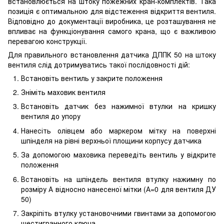
встановлюється на штоку пожежних кран-комплектів. Така
позиція є оптимальною для відстеження відкриття вентиля.
Відповідно до документації виробника, це розташування не
впливає на функціонування самого крана, що є важливою
перевагою конструкції.
Для правильного встановлення датчика ДППК 50 на штоку
вентиля слід дотримуватись такої послідовності дій:
Встановіть вентиль у закрите положення
Зніміть маховик вентиля
Встановіть датчик без нажимної втулки на кришку
вентиля до упору
Нанесіть олівцем або маркером мітку на поверхні
шпінделя на рівні верхньої площини корпусу датчика
За допомогою маховика переведіть вентиль у відкрите
положення
Встановіть на шпіндель вентиля втулку нажимну по
розміру А відносно нанесеної мітки (А=0 для вентиля ДУ
50)
Закріпіть втулку установочними гвинтами за допомогою
шестигранного ключа