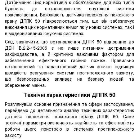
Дотримання цих нормативів є обов'язковим для всіх типів
будівель, де встановлюються внутрішні системи
пожежогасіння. Важливість датчика положення пожежного
крану ДППК 50 підкреслюється тим, що він забезпечує
виконання цих нормативних вимог як у нових системах, так і
в модернізованих існуючих системах.
Слід зазначити, що встановлення ДППК 50 відповідно до
ДБН В.2.2-15-2005 є не лише питанням дотримання
законодавства, а й критично важливим фактором для
забезпечення ефективного гасіння пожеж. Правильно
встановлений та налаштований датчик значно підвищує
швидкість реагування системи протипожежного захисту,
що безпосередньо впливає на безпеку людей та
збереження майна.
Технічні характеристики ДППК 50
Розглянувши основне призначення та сфери застосування,
перейдемо до детального аналізу технічних характеристик
датчика положення пожежного крану ДППК 50. Саме
технічні параметри визначають надійність та ефективність
роботи цього пристрою в системах протипожежного
захисту.