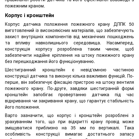
пожежним краном.
Корпус і кронштейн
Корпус датчика положення пожежного крану ДППК 50
виготовлений із високоякісних матеріалів, що забезпечують
захист внутрішніх компонентів від механічних пошкоджень
та впливу навколишнього середовища. Насамперед,
конструкція корпусу розроблена таким чином, щоб
забезпечити надійне кріплення на штоку пожежного крану
без перешкоджання його функціонуванню.
Шестигранний кронштейн є невід'ємною частиною
конструкції датчика та виконує кілька важливих функцій. По-
перше, він забезпечує фіксацію пристрою на штоку вентиля
пожежного крану. По-друге, завдяки шестигранній формі
кронштейн запобігає провертанню датчика під час
відкривання чи закривання крану, що гарантує стабільність
його положення.
Варто зазначити, що корпус і кронштейн розроблені з
урахуванням того, що при відкритті крану провід може
зміщуватися приблизно на 35 мм по вертикалі. Така
особливість конструкції вимагає достатнього запасу