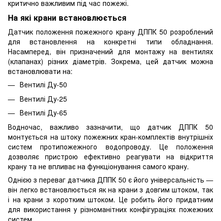
критично важливим під час пожежі.
На які крани встановлюється
Датчик положення пожежного крану ДППК 50 розроблений
для встановлення на конкретні типи обладнання.
Насамперед, він призначений для монтажу на вентилях
(клапанах) різних діаметрів. Зокрема, цей датчик можна
встановлювати на:
Вентилі Ду-50
Вентилі Ду-25
Вентилі Ду-65
Водночас, важливо зазначити, що датчик ДППК 50
монтується на штоку пожежних кран-комплектів внутрішніх
систем протипожежного водопроводу. Це положення
дозволяє пристрою ефективно реагувати на відкриття
крану та не впливає на функціонування самого крану.
Однією з переваг датчика ДППК 50 є його універсальність —
він легко встановлюється як на крани з довгим штоком, так
і на крани з коротким штоком. Це робить його придатним
для використання у різноманітних конфігураціях пожежних
систем.