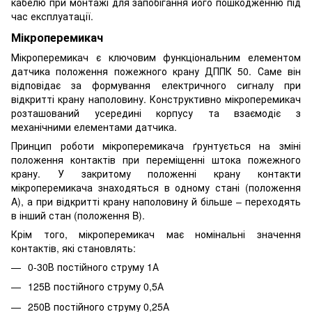
кабелю при монтажі для запобігання його пошкодженню під
час експлуатації.
Мікроперемикач
Мікроперемикач є ключовим функціональним елементом
датчика положення пожежного крану ДППК 50. Саме він
відповідає за формування електричного сигналу при
відкритті крану наполовину. Конструктивно мікроперемикач
розташований усередині корпусу та взаємодіє з
механічними елементами датчика.
Принцип роботи мікроперемикача ґрунтується на зміні
положення контактів при переміщенні штока пожежного
крану. У закритому положенні крану контакти
мікроперемикача знаходяться в одному стані (положення
A), а при відкритті крану наполовину й більше – переходять
в інший стан (положення B).
Крім того, мікроперемикач має номінальні значення
контактів, які становлять:
0-30В постійного струму 1А
125В постійного струму 0,5А
250В постійного струму 0,25А