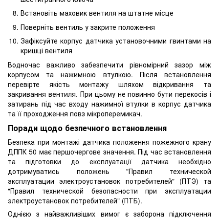
Встановіть маховик вентиля на штатне місце
Поверніть вентиль у закрите положення
Зафіксуйте корпус датчика установочними гвинтами на
кришці вентиля
Водночас важливо забезпечити рівномірний зазор між
корпусом та нажимною втулкою. Після встановлення
перевірте якість монтажу шляхом відкривання та
закривання вентиля. При цьому не повинно бути перекосів і
затирань під час входу нажимної втулки в корпус датчика
та її проходження повз мікроперемикач.
Поради щодо безпечного встановлення
Безпека при монтажі датчика положення пожежного крану
ДППК 50 має першочергове значення. Під час встановлення
та підготовки до експлуатації датчика необхідно
дотримуватись положень "Правил технической
эксплуатации электроустановок потребителей" (ПТЭ) та
"Правил технической безопасности при эксплуатации
электроустановок потребителей" (ПТБ).
Однією з найважливіших вимог є заборона підключення