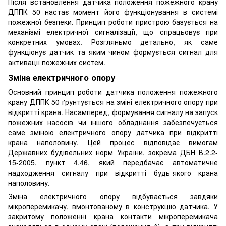
Після встановлення датчика положення пожежного крану
ДППК 50 настає момент його функціонування в системі
пожежної безпеки. Принцип роботи пристрою базується на
механізмі електричної сигналізації, що спрацьовує при
конкретних умовах. Розгляньмо детально, як саме
функціонує датчик та яким чином формується сигнал для
активації пожежних систем.
Зміна електричного опору
Основний принцип роботи датчика положення пожежного
крану ДППК 50 ґрунтується на зміні електричного опору при
відкритті крана. Насамперед, формування сигналу на запуск
пожежних насосів чи іншого обладнання забезпечується
саме зміною електричного опору датчика при відкритті
крана наполовину. Цей процес відповідає вимогам
Державних будівельних норм України, зокрема ДБН В.2.2-
15-2005, пункт 4.46, який передбачає автоматичне
надходження сигналу при відкритті будь-якого крана
наполовину.
Зміна електричного опору відбувається завдяки
мікроперемикачу, вмонтованому в конструкцію датчика. У
закритому положенні крана контакти мікроперемикача