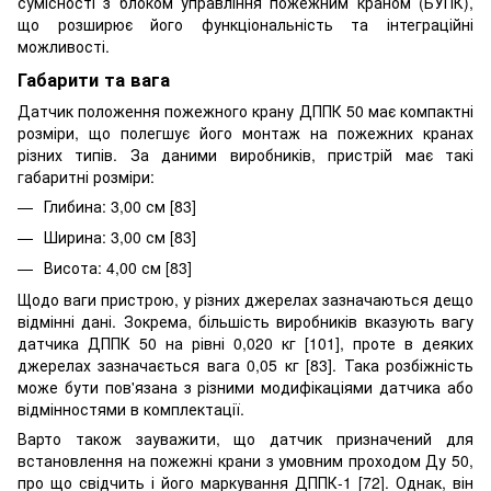
сумісності з блоком управління пожежним краном (БУПК),
що розширює його функціональність та інтеграційні
можливості.
Габарити та вага
Датчик положення пожежного крану ДППК 50 має компактні
розміри, що полегшує його монтаж на пожежних кранах
різних типів. За даними виробників, пристрій має такі
габаритні розміри:
Глибина: 3,00 см [83]
Ширина: 3,00 см [83]
Висота: 4,00 см [83]
Щодо ваги пристрою, у різних джерелах зазначаються дещо
відмінні дані. Зокрема, більшість виробників вказують вагу
датчика ДППК 50 на рівні 0,020 кг [101], проте в деяких
джерелах зазначається вага 0,05 кг [83]. Така розбіжність
може бути пов'язана з різними модифікаціями датчика або
відмінностями в комплектації.
Варто також зауважити, що датчик призначений для
встановлення на пожежні крани з умовним проходом Ду 50,
про що свідчить і його маркування ДППК-1 [72]. Однак, він