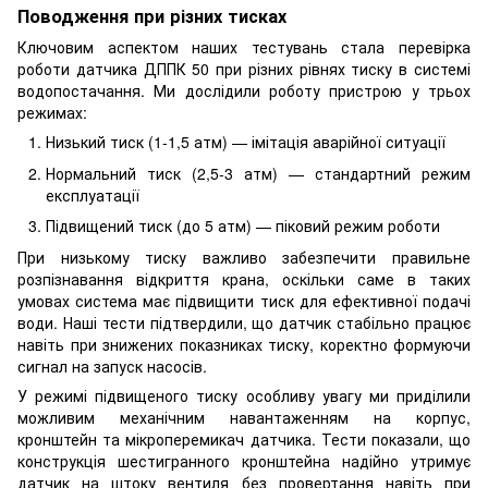
Поводження при різних тисках
Ключовим аспектом наших тестувань стала перевірка
роботи датчика ДППК 50 при різних рівнях тиску в системі
водопостачання. Ми дослідили роботу пристрою у трьох
режимах:
Низький тиск (1-1,5 атм) — імітація аварійної ситуації
Нормальний тиск (2,5-3 атм) — стандартний режим
експлуатації
Підвищений тиск (до 5 атм) — піковий режим роботи
При низькому тиску важливо забезпечити правильне
розпізнавання відкриття крана, оскільки саме в таких
умовах система має підвищити тиск для ефективної подачі
води. Наші тести підтвердили, що датчик стабільно працює
навіть при знижених показниках тиску, коректно формуючи
сигнал на запуск насосів.
У режимі підвищеного тиску особливу увагу ми приділили
можливим механічним навантаженням на корпус,
кронштейн та мікроперемикач датчика. Тести показали, що
конструкція шестигранного кронштейна надійно утримує
датчик на штоку вентиля без провертання навіть при