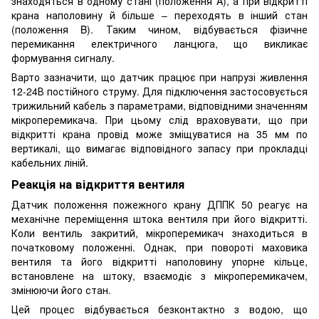
знаходяться в одному стані (положення A), а при відкритті
крана наполовину й більше – переходять в інший стан
(положення B). Таким чином, відбувається фізичне
перемикання електричного ланцюга, що викликає
формування сигналу.
Варто зазначити, що датчик працює при напрузі живлення
12-24В постійного струму. Для підключення застосовується
трижильний кабель з параметрами, відповідними значенням
мікроперемикача. При цьому слід враховувати, що при
відкритті крана провід може зміщуватися на 35 мм по
вертикалі, що вимагає відповідного запасу при прокладці
кабельних ліній.
Реакція на відкриття вентиля
Датчик положення пожежного крану ДППК 50 реагує на
механічне переміщення штока вентиля при його відкритті.
Коли вентиль закритий, мікроперемикач знаходиться в
початковому положенні. Однак, при повороті маховика
вентиля та його відкритті наполовину упорне кільце,
встановлене на штоку, взаємодіє з мікроперемикачем,
змінюючи його стан.
Цей процес відбувається безконтактно з водою, що