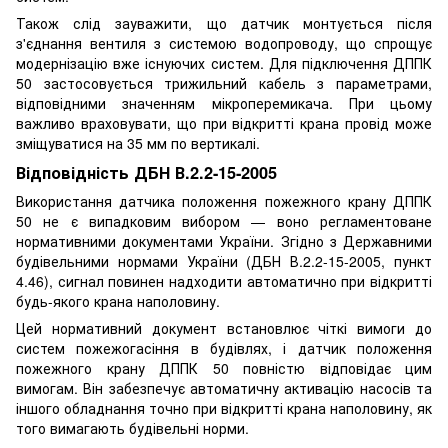
Також слід зауважити, що датчик монтується після
з'єднання вентиля з системою водопроводу, що спрощує
модернізацію вже існуючих систем. Для підключення ДППК
50 застосовується трижильний кабель з параметрами,
відповідними значенням мікроперемикача. При цьому
важливо враховувати, що при відкритті крана провід може
зміщуватися на 35 мм по вертикалі.
Відповідність ДБН В.2.2-15-2005
Використання датчика положення пожежного крану ДППК
50 не є випадковим вибором — воно регламентоване
нормативними документами України. Згідно з Державними
будівельними нормами України (ДБН В.2.2-15-2005, пункт
4.46), сигнал повинен надходити автоматично при відкритті
будь-якого крана наполовину.
Цей нормативний документ встановлює чіткі вимоги до
систем пожежогасіння в будівлях, і датчик положення
пожежного крану ДППК 50 повністю відповідає цим
вимогам. Він забезпечує автоматичну активацію насосів та
іншого обладнання точно при відкритті крана наполовину, як
того вимагають будівельні норми.