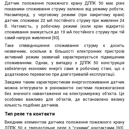
Датчик положення пожежного крану ДППК 50 має різні
показники споживання струму залежно від режиму роботи.
Насамперед, у черговому режимі (при закритому крані)
датчик споживає 22 мА постійного струму при живленні 24
В. Натомість, у робочому режимі (коли кран відкрито)
споживання знижується до 19 мА постійного струму при тій
самій напрузі живлення [93].
Таке співвідношення споживання струму є досить
незвичним, оскільки в більшості електронних пристроїв
активний режим зазвичай характеризується підвищеним
споживанням. Однак, у випадку з ДППК 50 конструкція
забезпечує економію енергії саме в робочому стані, що є
додатковою перевагою при довготривалій експлуатації.
Завдяки таким характеристикам енергоспоживання датчик
можна інтегрувати в різноманітні системи пожежогасіння
без значного навантаження на електромережу об'єкта. Це
особливо важливо для об'єктів, де встановлено велику
кількість подібних датчиків.
Тип реле та контакти
Вихідним елементом датчика положення пожежного крану
ДППК 50 є твердотільне реле з "сухими" контактами [93].