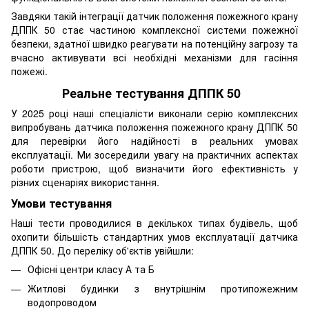
Завдяки такій інтеграції датчик положення пожежного крану
ДППК 50 стає частиною комплексної системи пожежної
безпеки, здатної швидко реагувати на потенційну загрозу та
вчасно активувати всі необхідні механізми для гасіння
пожежі.
Реальне тестування ДППК 50
У 2025 році наші спеціалісти виконали серію комплексних
випробувань датчика положення пожежного крану ДППК 50
для перевірки його надійності в реальних умовах
експлуатації. Ми зосередили увагу на практичних аспектах
роботи пристрою, щоб визначити його ефективність у
різних сценаріях використання.
Умови тестування
Наші тести проводилися в декількох типах будівель, щоб
охопити більшість стандартних умов експлуатації датчика
ДППК 50. До переліку об'єктів увійшли:
Офісні центри класу А та Б
Житлові будинки з внутрішнім протипожежним
водопроводом