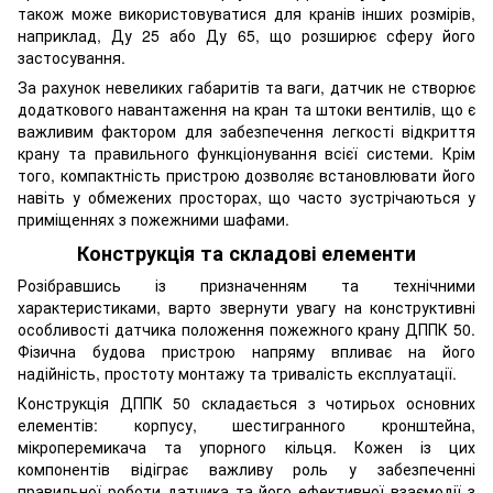
також може використовуватися для кранів інших розмірів,
наприклад, Ду 25 або Ду 65, що розширює сферу його
застосування.
За рахунок невеликих габаритів та ваги, датчик не створює
додаткового навантаження на кран та штоки вентилів, що є
важливим фактором для забезпечення легкості відкриття
крану та правильного функціонування всієї системи. Крім
того, компактність пристрою дозволяє встановлювати його
навіть у обмежених просторах, що часто зустрічаються у
приміщеннях з пожежними шафами.
Конструкція та складові елементи
Розібравшись із призначенням та технічними
характеристиками, варто звернути увагу на конструктивні
особливості датчика положення пожежного крану ДППК 50.
Фізична будова пристрою напряму впливає на його
надійність, простоту монтажу та тривалість експлуатації.
Конструкція ДППК 50 складається з чотирьох основних
елементів: корпусу, шестигранного кронштейна,
мікроперемикача та упорного кільця. Кожен із цих
компонентів відіграє важливу роль у забезпеченні
правильної роботи датчика та його ефективної взаємодії з