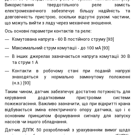
Використання твердотільного реле замість
електромеханічного забезпечує більшу надійність та
довговічність пристрою, оскільки відсутні рухомі частини,
що можуть вийти з ладу через механічне зношення.
Ось основні параметри контактів та реле:
Комутована напруга - 60 В постійного струму [93]
Максимальний струм комутації - до 100 мА [93]
В інших джерелах зазначається напруга комутації 30 В
та струм 1 А
Контакти в робочому стані при поданій напрузі
знаходяться у нормально замкнутому положенні
(н.з.) [93]
Таким чином, датчик забезпечує достатню потужність для
керування додатковими пристроями системи
пожежогасіння. Важливо зазначити, що при відкритті крана
відбувається зміна електричного опору датчика, що і є
основним принципом формування сигналу для запуску
насосів чи іншого обладнання.
Датчик ДППК 50 розроблений з урахуванням вимог щодо