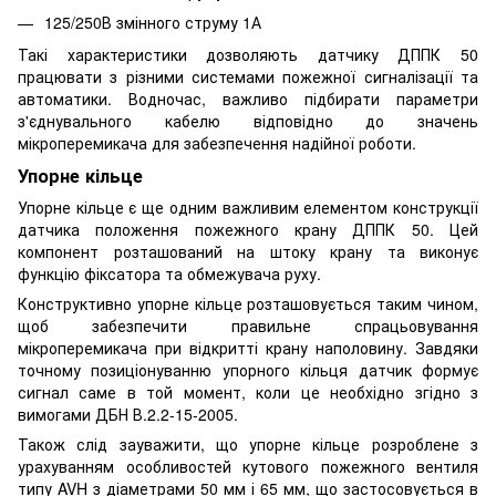
125/250В змінного струму 1А
Такі характеристики дозволяють датчику ДППК 50
працювати з різними системами пожежної сигналізації та
автоматики. Водночас, важливо підбирати параметри
з'єднувального кабелю відповідно до значень
мікроперемикача для забезпечення надійної роботи.
Упорне кільце
Упорне кільце є ще одним важливим елементом конструкції
датчика положення пожежного крану ДППК 50. Цей
компонент розташований на штоку крану та виконує
функцію фіксатора та обмежувача руху.
Конструктивно упорне кільце розташовується таким чином,
щоб забезпечити правильне спрацьовування
мікроперемикача при відкритті крану наполовину. Завдяки
точному позиціонуванню упорного кільця датчик формує
сигнал саме в той момент, коли це необхідно згідно з
вимогами ДБН В.2.2-15-2005.
Також слід зауважити, що упорне кільце розроблене з
урахуванням особливостей кутового пожежного вентиля
типу AVH з діаметрами 50 мм і 65 мм, що застосовується в