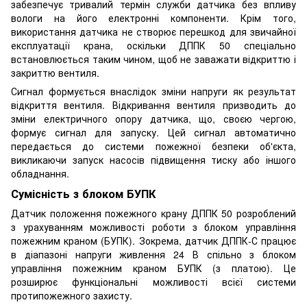
забезпечує тривалий термін служби датчика без впливу
вологи на його електронні компоненти. Крім того,
використання датчика не створює перешкод для звичайної
експлуатації крана, оскільки ДППК 50 спеціально
встановлюється таким чином, щоб не заважати відкриттю і
закриттю вентиля.
Сигнал формується внаслідок зміни напруги як результат
відкриття вентиля. Відкривання вентиля призводить до
зміни електричного опору датчика, що, своєю чергою,
формує сигнал для запуску. Цей сигнал автоматично
передається до системи пожежної безпеки об'єкта,
викликаючи запуск насосів підвищення тиску або іншого
обладнання.
Сумісність з блоком БУПК
Датчик положення пожежного крану ДППК 50 розроблений
з урахуванням можливості роботи з блоком управління
пожежним краном (БУПК). Зокрема, датчик ДППК-С працює
в діапазоні напруги живлення 24 В спільно з блоком
управління пожежним краном БУПК (з платою). Це
розширює функціональні можливості всієї системи
протипожежного захисту.