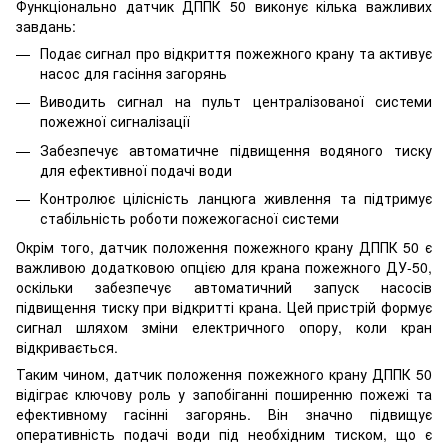
Функціонально датчик ДППК 50 виконує кілька важливих
завдань:
Подає сигнал про відкриття пожежного крану та активує
насос для гасіння загорянь
Виводить сигнал на пульт централізованої системи
пожежної сигналізації
Забезпечує автоматичне підвищення водяного тиску
для ефективної подачі води
Контролює цілісність ланцюга живлення та підтримує
стабільність роботи пожежогасної системи
Окрім того, датчик положення пожежного крану ДППК 50 є
важливою додатковою опцією для крана пожежного ДУ-50,
оскільки забезпечує автоматичний запуск насосів
підвищення тиску при відкритті крана. Цей пристрій формує
сигнал шляхом зміни електричного опору, коли кран
відкривається.
Таким чином, датчик положення пожежного крану ДППК 50
відіграє ключову роль у запобіганні поширенню пожежі та
ефективному гасінні загорянь. Він значно підвищує
оперативність подачі води під необхідним тиском, що є