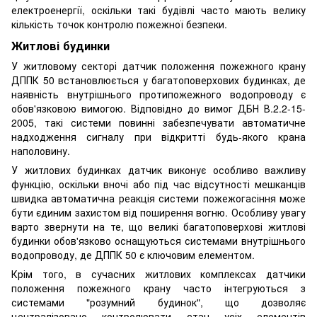
електроенергії, оскільки такі будівлі часто мають велику
кількість точок контролю пожежної безпеки.
Житлові будинки
У житловому секторі датчик положення пожежного крану
ДППК 50 встановлюється у багатоповерхових будинках, де
наявність внутрішнього протипожежного водопроводу є
обов'язковою вимогою. Відповідно до вимог ДБН В.2.2-15-
2005, такі системи повинні забезпечувати автоматичне
надходження сигналу при відкритті будь-якого крана
наполовину.
У житлових будинках датчик виконує особливо важливу
функцію, оскільки вночі або під час відсутності мешканців
швидка автоматична реакція системи пожежогасіння може
бути єдиним захистом від поширення вогню. Особливу увагу
варто звернути на те, що великі багатоповерхові житлові
будинки обов'язково оснащуються системами внутрішнього
водопроводу, де ДППК 50 є ключовим елементом.
Крім того, в сучасних житлових комплексах датчики
положення пожежного крану часто інтегруються з
системами "розумний будинок", що дозволяє
централізовано контролювати стан усіх елементів