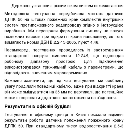
Державні установи з різним віком систем пожежогасіння
Методологія тестування передбачала монтаж датчиків
ДППК 50 на штоках пожежних кран-комплектів внутрішніх
систем протипожежного водопроводу згідно з інструкцією
виробника. Ми перевіряли формування сигналу на запуск
пожежних насосів при відкритті крана наполовину, як того
вимагають норми ДБН В.2.2-15-2005, пункт 4.46.
Насамперед, тестування проводилось із застосуванням
стандартної напруги живлення 12-24В, що відповідає
робочому діапазону пристрою. Для підключення
використовувався трижильний кабель з параметрами, що
відповідають значенням мікроперемикача.
Важливо зазначити, що під час тестування ми особливу
увагу приділили поведінці кабелю, адже при відкритті крана
він може зміщуватися на 35 мм по вертикалі, що потенційно
може створювати додаткові навантаження на з'єднання.
Результати в офісній будівлі
Тестування в офісному центрі в Києві показало відмінні
результати роботи датчика положення пожежного крану
ДППК 50. При стандартному тиску водопостачання 2,5-3