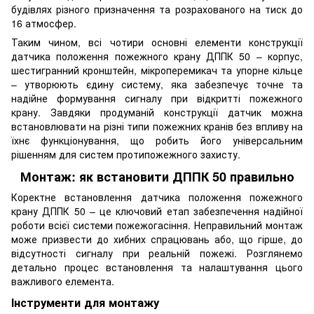
будівлях різного призначення та розрахованого на тиск до
16 атмосфер.
Таким чином, всі чотири основні елементи конструкції
датчика положення пожежного крану ДППК 50 – корпус,
шестигранний кронштейн, мікроперемикач та упорне кільце
– утворюють єдину систему, яка забезпечує точне та
надійне формування сигналу при відкритті пожежного
крану. Завдяки продуманій конструкції датчик можна
встановлювати на різні типи пожежних кранів без впливу на
їхнє функціонування, що робить його універсальним
рішенням для систем протипожежного захисту.
Монтаж: як встановити ДППК 50 правильно
Коректне встановлення датчика положення пожежного
крану ДППК 50 – це ключовий етап забезпечення надійної
роботи всієї системи пожежогасіння. Неправильний монтаж
може призвести до хибних спрацювань або, що гірше, до
відсутності сигналу при реальній пожежі. Розглянемо
детально процес встановлення та налаштування цього
важливого елемента.
Інструменти для монтажу