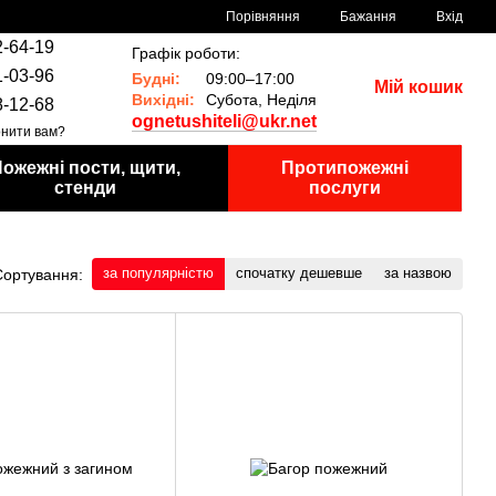
Порівняння
Бажання
Вхід
2-64-19
Графік роботи:
1-03-96
Будні:
09:00–17:00
Мій кошик
Вихідні:
Субота, Неділя
8-12-68
ognetushiteli@ukr.net
нити вам?
ожежні пости, щити,
Протипожежні
стенди
послуги
за популярністю
спочатку дешевше
за назвою
Сортування: