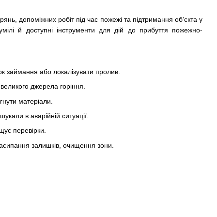
янь, допоміжних робіт під час пожежі та підтримання об’єкта у
умілі й доступні інструменти для дій до прибуття пожежно-
к займання або локалізувати пролив.
великого джерела горіння.
гнути матеріали.
укали в аварійній ситуації.
щує перевірки.
засипання залишків, очищення зони.