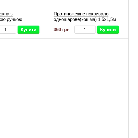
ежна з
Протипожежне покривало
ною ручкою
одношарове(кошма) 1,5х1,5м
Купити
360 грн
Купити