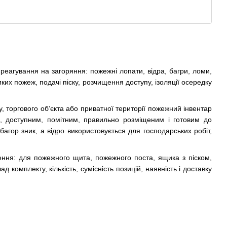
еагування на загоряння: пожежні лопати, відра, багри, ломи,
ких пожеж, подачі піску, розчищення доступу, ізоляції осередку
, торгового об’єкта або приватної території пожежний інвентар
, доступним, помітним, правильно розміщеним і готовим до
багор зник, а відро використовується для господарських робіт,
ення: для пожежного щита, пожежного поста, ящика з піском,
 комплекту, кількість, сумісність позицій, наявність і доставку