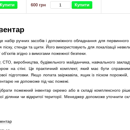
Купити
600 грн
Купити
вентар
 набір ручних засобів і допоміжного обладнання для первинного р
 піску, стенди та щити. Його використовують для локалізації невели
 об’єктів згідно з вимогами пожежної безпеки.
, СТО, виробництва, будівельного майданчика, навчального закладу
ром на стіні. Це практичний комплект, який має бути справним
вої підготовки. Якщо лопата заіржавіла, ящик із піском порожній, 
ентарю не допоможе під час пожежі.
дібрати пожежний інвентар окремо або в складі комплексного ріш
ї ділянки чи відкритої території. Менеджер допоможе уточнити склад
вентар