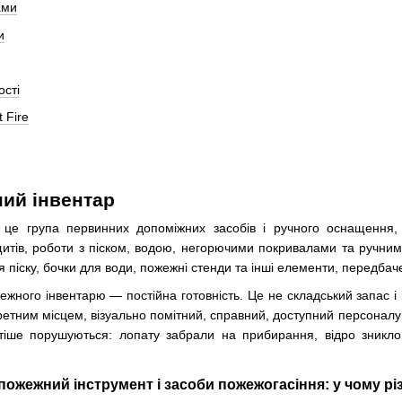
ами
и
ості
 Fire
ий інвентар
е група первинних допоміжних засобів і ручного оснащення, як
итів, роботи з піском, водою, негорючими покривалами та ручним 
 піску, бочки для води, пожежні стенди та інші елементи, передбач
жного інвентарю — постійна готовність. Це не складський запас і 
ретним місцем, візуально помітний, справний, доступний персоналу 
стіше порушуються: лопату забрали на прибирання, відро зникл
пожежний інструмент і засоби пожежогасіння: у чому рі