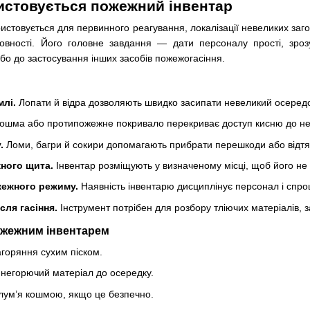
истовується пожежний інвентар
стовується для первинного реагування, локалізації невеликих загор
товності. Його головне завдання — дати персоналу прості, зроз
або до застосування інших засобів пожежогасіння.
млі.
Лопати й відра дозволяють швидко засипати невеликий осередо
ошма або протипожежне покривало перекриває доступ кисню до не
.
Ломи, багри й сокири допомагають прибрати перешкоди або відтя
ного щита.
Інвентар розміщують у визначеному місці, щоб його не ш
жежного режиму.
Наявність інвентарю дисциплінує персонал і спро
сля гасіння.
Інструмент потрібен для розбору тліючих матеріалів, 
жежним інвентарем
горяння сухим піском.
 негорючий матеріал до осередку.
лум’я кошмою, якщо це безпечно.