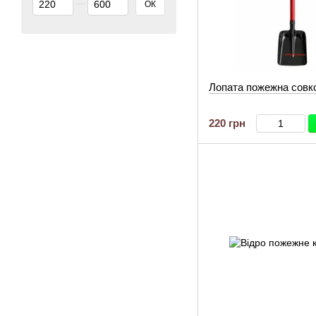
ОК
Лопата пожежна совк
220 грн