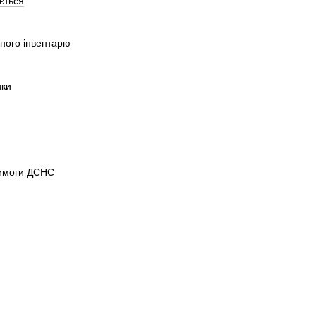
ється
ного інвентарю
ики
вимоги ДСНС