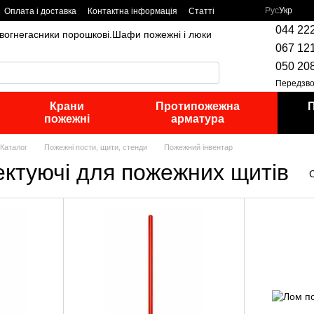
Рус
Укр
Оплата і доставка
Контактна інформація
Статті
044 22
,вогнегасники порошкові.Шафи пожежні і люки
067 12
050 20
Передзво
Крани
Протипожежна
П
пожежні
арматура
Каталог
Пожежні пости, щити, стенди
Пожежний інвентар
ектуючі для пожежних щитів