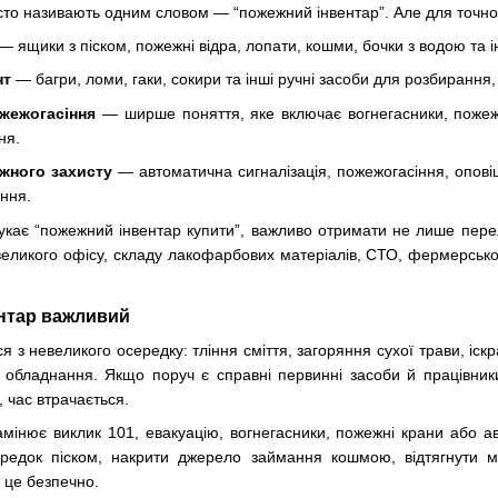
часто називають одним словом — “пожежний інвентар”. Але для точног
— ящики з піском, пожежні відра, лопати, кошми, бочки з водою та і
нт
— багри, ломи, гаки, сокири та інші ручні засоби для розбирання,
жежогасіння
— ширше поняття, яке включає вогнегасники, пожежни
ня.
жного захисту
— автоматична сигналізація, пожежогасіння, опов
ення.
укає “пожежний інвентар купити”, важливо отримати не лише перелі
еликого офісу, складу лакофарбових матеріалів, СТО, фермерсько
нтар важливий
 з невеликого осередку: тління сміття, загоряння сухої трави, іск
в обладнання. Якщо поруч є справні первинні засоби й працівник
, час втрачається.
мінює виклик 101, евакуацію, вогнегасники, пожежні крани або а
редок піском, накрити джерело займання кошмою, відтягнути м
 це безпечно.