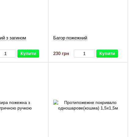
ий з загином
Багор пожежний
Купити
230 грн
Купити