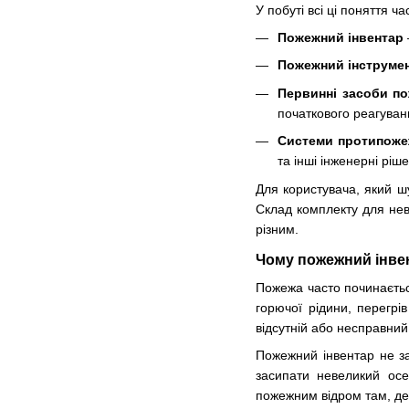
У побуті всі ці поняття 
Пожежний інвентар
Пожежний інструме
Первинні засоби по
початкового реагуван
Системи протипоже
та інші інженерні ріш
Для користувача, який ш
Склад комплекту для нев
різним.
Чому пожежний інве
Пожежа часто починається
горючої рідини, перегрі
відсутній або несправний
Пожежний інвентар не за
засипати невеликий осе
пожежним відром там, де