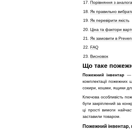
Порівняння з аналог
Як правильно вибрат
Як перевірити якість
Ціна та фактори варт
Як замовити в Prevent
FAQ
Висновок
Що таке пожежн
Пожежний інвентар
— ц
комплектації пожежних щ
сокири, кошми, ящики для
Ключова особливість поже
бути закріплений за конк
ці прості вимоги найча
заставили товаром.
Пожежний інвентар, 