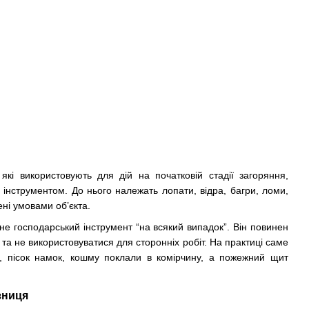
і використовують для дій на початковій стадії загоряння,
інструментом. До нього належать лопати, відра, багри, ломи,
ені умовами об’єкта.
не господарський інструмент “на всякий випадок”. Він повинен
та не використовуватися для сторонніх робіт. На практиці саме
о, пісок намок, кошму поклали в комірчину, а пожежний щит
зниця