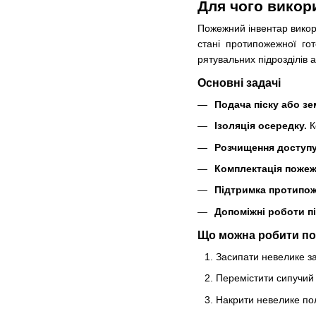
Для чого викор
Пожежний інвентар викори
стані протипожежної го
рятувальних підрозділів 
Основні задачі
Подача піску або зе
Ізоляція осередку.
К
Розчищення доступу
Комплектація пожеж
Підтримка протипо
Допоміжні роботи пі
Що можна робити по
Засипати невелике за
Перемістити сипучий
Накрити невелике по