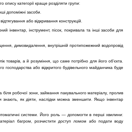
о опису категорії краще розділяти групи:
нші допоміжні засоби.
 відтягування або відкривання конструкцій.
й інвентар, інструмент, пісок, покривала та інші засоби для
іщення, димовидалення, внутрішній протипожежний водопровід
к товарів, а й розуміння, що саме потрібно для його об’єкта.
го господарства або відкритого будівельного майданчика буде
ра біля робочої зони, займання пакувального матеріалу, пролив
и знають, як діяти, наслідки можна зменшити. Якщо інвентар
втоматичні системи. Його роль — допомогти в перші хвилини:
атеріал багром, розчистити доступ ломом або подати воду