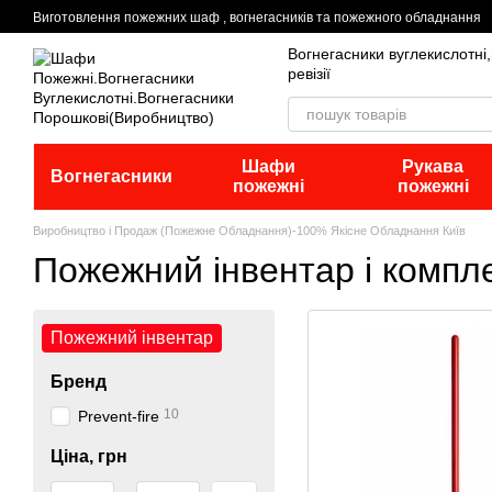
Перейти до основного контенту
Виготовлення пожежних шаф , вогнегасників та пожежного обладнання
Вогнегасники вуглекислотні
ревізії
Шафи
Рукава
Вогнегасники
пожежні
пожежні
Виробництво і Продаж (Пожежне Обладнання)-100% Якісне Обладнання Київ
Пожежний інвентар і компл
Пожежний інвентар
Бренд
10
Prevent-fire
Ціна, грн
Від Ціна, грн
До Ціна, грн