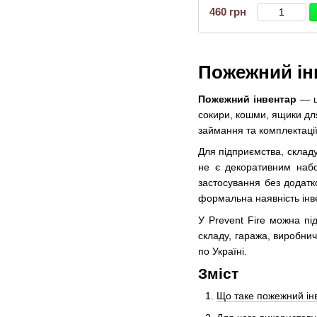
460 грн
Пожежний ін
Пожежний інвентар
— це
сокири, кошми, ящики для
займання та комплектації
Для підприємства, складу
не є декоративним набо
застосування без додатко
формальна наявність інв
У Prevent Fire можна пі
складу, гаража, виробничо
по Україні.
Зміст
Що таке пожежний ін