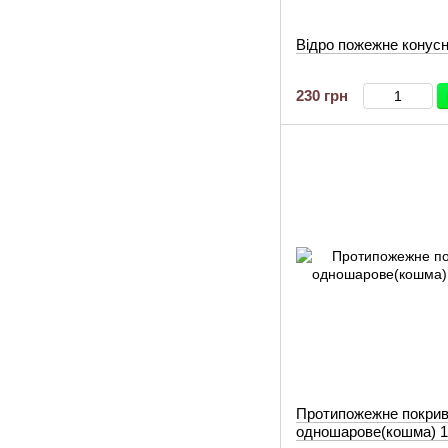
Відро пожежне конус
230 грн
Протипожежне покри
одношарове(кошма) 1