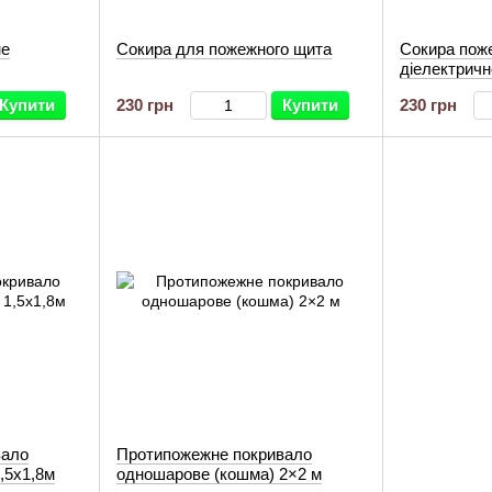
не
Сокира для пожежного щита
Сокира пож
діелектрич
Купити
230 грн
Купити
230 грн
вало
Протипожежне покривало
,5х1,8м
одношарове (кошма) 2×2 м