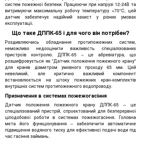
систем пожежної безпеки. Працюючи при напрузі 12-24В та
витримуючи максимальну робочу температуру +70°C, цей
датчик забезпечує надійний захист у різних умовах
експлуатації.
Що таке ДППК-65 і для чого він потрібен?
Роздивляючись обладнання протипожежних систем,
неможливо недооцінити важливість спеціалізованих
пристроїв контролю. ДППК-65 – це абревіатура, що
розшифровується як "Датчик положення пожежного крану"
для кранів діаметром умовного проходу 65 мм. Цей
невеликий, але критично важливий компонент
встановлюється на штоку пожежних кран-комплектів
внутрішніх систем протипожежного водопроводу.
Призначення в системах пожежогасіння
Датчик положення пожежного крану ДППК-65 – це
спеціалізований пристрій, спроектований для безперервної
цілодобової роботи в системах пожежогасіння. Головна
мета його функціонування – забезпечити автоматичне
підвищення водяного тиску для ефективної подачі води під
час гасіння займань.