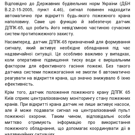
Відповідно до Державних будівельних норм України (ДБН
В.2.2-15-2005, пункт 4.46), сигнал повинен надходити
автоматично при відкритті будь-якого пожежного крана
наполовину. Саме цю функцію й забезпечує датчик
ДППК-65, що робить його невід'ємною частиною сучасних
систем протипожежного захисту.
Насамперед, датчик ДППК-65 призначений для формування
сигналу, який активує необхідне обладнання під час
надзвичайної ситуації. Це особливо важливо у випадках,
коли оперативне підвищення тиску води є вирішальним
фактором для ефективного гасіння пожежі. Без такого
датчика системи пожежогасіння не змогли б автоматично
реагувати на відкриття крана, що значно знижувало б їхню
ефективність.
Крім того, датчик положення пожежного крану ДППК 65
Київ сприяє централізованому моніторингу стану пожежних
кранів. При відкритті крана датчик не лише активує насоси,
але й може подавати сигнал на централізований пульт
пожежної охорони. Таким чином, відповідальні особи
миттєво отримують інформацію про використання
пожежного обладнання, що допомагає координувати дії в
надзвичайних ситуаціях.