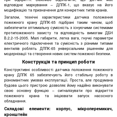
відповідне маркування – ДППК-1, що вказує на його
модифікацію та призначення для конкретних типів кранів.
Загалом, технічні характеристики датчика положення
пожежного крану ДППК-65 підібрані таким чином, щоб
забезпечити оптимальну сумісність з існуючими системами
протипожежного захисту та відповідність вимогам ДБН
В.2.2-15-2005. Малі габарити, легка вага, гнучкі параметри
електричного підключення та сумісність з різними типами
вентилів роблять ДППК-65 універсальним рішенням для
модернізації та створення нових систем пожежної безпеки.
Конструкція та принцип роботи
Конструктивні особливості датчика положення пожежного
крану ДППК 65 забезпечують його стабільну роботу в
різноманітних умовах експлуатації. Проста, але продумана
будова цього пристрою дозволяє йому надійно виконувати
свою основну функцію – сигналізувати про відкриття
пожежного крана та ініціювати запуск насосного
обладнання.
Складові елементи: корпус, мікроперемикач,
кронштейн