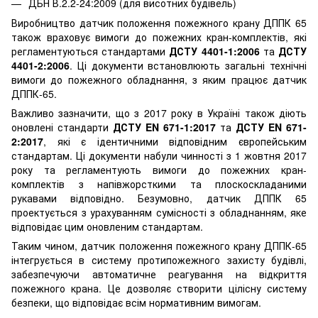
ДБН В.2.2-24:2009 (для висотних будівель)
Виробництво датчик положення пожежного крану ДППК 65
також враховує вимоги до пожежних кран-комплектів, які
регламентуються стандартами
ДСТУ 4401-1:2006
та
ДСТУ
4401-2:2006
. Ці документи встановлюють загальні технічні
вимоги до пожежного обладнання, з яким працює датчик
ДППК-65.
Важливо зазначити, що з 2017 року в Україні також діють
оновлені стандарти
ДСТУ EN 671-1:2017
та
ДСТУ EN 671-
2:2017
, які є ідентичними відповідним європейським
стандартам. Ці документи набули чинності з 1 жовтня 2017
року та регламентують вимоги до пожежних кран-
комплектів з напівжорсткими та плоскоскладаними
рукавами відповідно. Безумовно, датчик ДППК 65
проектується з урахуванням сумісності з обладнанням, яке
відповідає цим оновленим стандартам.
Таким чином, датчик положення пожежного крану ДППК-65
інтегрується в систему протипожежного захисту будівлі,
забезпечуючи автоматичне реагування на відкриття
пожежного крана. Це дозволяє створити цілісну систему
безпеки, що відповідає всім нормативним вимогам.