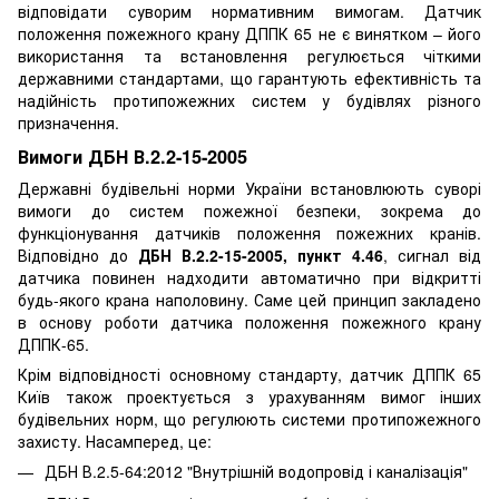
відповідати суворим нормативним вимогам. Датчик
положення пожежного крану ДППК 65 не є винятком – його
використання та встановлення регулюється чіткими
державними стандартами, що гарантують ефективність та
надійність протипожежних систем у будівлях різного
призначення.
Вимоги ДБН В.2.2-15-2005
Державні будівельні норми України встановлюють суворі
вимоги до систем пожежної безпеки, зокрема до
функціонування датчиків положення пожежних кранів.
Відповідно до
ДБН В.2.2-15-2005, пункт 4.46
, сигнал від
датчика повинен надходити автоматично при відкритті
будь-якого крана наполовину. Саме цей принцип закладено
в основу роботи датчика положення пожежного крану
ДППК-65.
Крім відповідності основному стандарту, датчик ДППК 65
Київ також проектується з урахуванням вимог інших
будівельних норм, що регулюють системи протипожежного
захисту. Насамперед, це:
ДБН В.2.5-64:2012 "Внутрішній водопровід і каналізація"