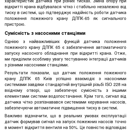
характеристик датчика при різних тисках. Зміна опору при
відкритті крана відбувалася чітко і стабільно незалежно від
тиску в системі, що підтверджує надійність роботи датчика
положення пожежного крану ДППК-65 як сигнального
пристрою.
Сумісність з насосними станціями
Однією з найважливіших функцій датчика положення
пожежного крану ДППК 65 є забезпечення автоматичного
запуску насосного обладнання при відкритті крана. Отже,
ми приділили особливу увагу тестуванню інтеграції датчиків
з різними насосними станціями.
Результати показали, що датчик положення пожежного
крану ДППК 65 Київ успішно взаємодіє з насосними
системами завдяки стандартній внутрішній різьбі ISO 228 на
вхідному отворі, що забезпечує сумісність з іншими
елементами системи водопостачання. Крім того, сигнал від
датчика чітко розпізнавався системами керування насосів,
забезпечуючи автоматичне підвищення тиску в системі.
Важливо відзначити, що в реальних умовах експлуатації
датчик формував сигнал на запуск пожежних насосів точно
в момент відкриття вентиля на 50%. Це повністю відповідає