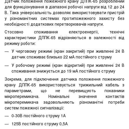
Датчик положення пожежного крану ДППК-65 розроблений
для функціонування в діапазоні робочої напруги від 12 до 24
В. Така універсальність дозволяє використовувати пристрій
у різноманітних системах протипожежного захисту без
необхідності додаткових перетворювачів напруги.
Стосовно споживання електроенергії, технічні
характеристики ДППК-65 відрізняються в залежності від
режиму роботи:
У черговому режимі (кран закритий) при живленні 24 В
датчик споживає близько 22 мА постійного струму
У робочому режимі (кран відкритий) при живленні 24 В
споживання знижується до 19 мА постійного струму
Зокрема, для підключення датчика положення пожежного
крану ДППК-65 використовується трижильний кабель з
параметрами, що не перевищують показники
мікроперемикача. Номінальні значення контактів
мікроперемикача задовольняють різноманітні потреби
систем пожежної сигналізації:
0-30В постійного струму 1А
125В постійного струму 0,5А