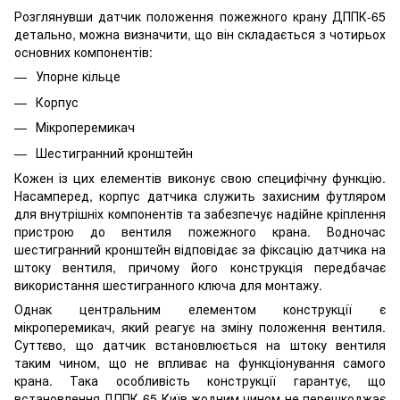
Розглянувши датчик положення пожежного крану ДППК-65
детально, можна визначити, що він складається з чотирьох
основних компонентів:
Упорне кільце
Корпус
Мікроперемикач
Шестигранний кронштейн
Кожен із цих елементів виконує свою специфічну функцію.
Насамперед, корпус датчика служить захисним футляром
для внутрішніх компонентів та забезпечує надійне кріплення
пристрою до вентиля пожежного крана. Водночас
шестигранний кронштейн відповідає за фіксацію датчика на
штоку вентиля, причому його конструкція передбачає
використання шестигранного ключа для монтажу.
Однак центральним елементом конструкції є
мікроперемикач, який реагує на зміну положення вентиля.
Суттєво, що датчик встановлюється на штоку вентиля
таким чином, що не впливає на функціонування самого
крана. Така особливість конструкції гарантує, що
встановлення ДППК-65 Київ жодним чином не перешкоджає