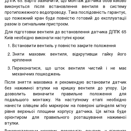
ДППК 65. Варто зазначити, що монтаж датчика обов'язково
виконується після встановлення вентиля в систему
протипожежного водопроводу. Така послідовність гарантує,
що пожежний кран буде повністю готовий до експлуатації
разом із сигнальним пристроєм.
Для підготовки вентиля до встановлення датчика ДППК 65
Київ необхідно виконати наступні кроки:
Встановити вентиль у повністю закрите положення
Зняти маховик вентиля, відкрутивши гайку його
кріплення
Переконатися, що шток вентиля чистий і не має
механічних пошкоджень
Після зняття маховика я рекомендую встановити датчик
без нажимної втулки на кришку вентиля до упору. Це
дозволить визначити правильне положення для
подальшого монтажу. На наступному етапі необхідно
нанести олівцем або маркером на поверхні шпінделя мітку
рівня верхньої площини корпусу датчика. Ця мітка буде
орієнтиром для правильного розташування нажимної
втулки.
Використовуючи маховик, переведіть вентиль у відкрите