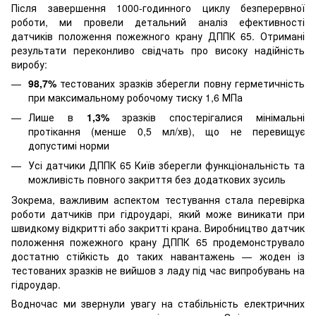
Після завершення 1000-годинного циклу безперервної
роботи, ми провели детальний аналіз ефективності
датчиків положення пожежного крану ДППК 65. Отримані
результати переконливо свідчать про високу надійність
виробу:
98,7%
тестованих зразків зберегли повну герметичність
при максимальному робочому тиску 1,6 МПа
Лише в
1,3%
зразків спостерігалися мінімальні
протікання (менше 0,5 мл/хв), що не перевищує
допустимі норми
Усі датчики ДППК 65 Київ зберегли функціональність та
можливість повного закриття без додаткових зусиль
Зокрема, важливим аспектом тестування стала перевірка
роботи датчиків при гідроударі, який може виникати при
швидкому відкритті або закритті крана. Виробництво датчик
положення пожежного крану ДППК 65 продемонструвало
достатню стійкість до таких навантажень — жоден із
тестованих зразків не вийшов з ладу під час випробувань на
гідроудар.
Водночас ми звернули увагу на стабільність електричних