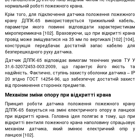
нормальній роботі пожежного крана.
Крім того, для підключення датчика положення пожежного
крану ДППК-65 використовується трижильний кабель,
параметри якого повинні відповідати характеристикам
мікроперемикача [102]. Враховуючи, що при відкритті крана
провід може зміщуватися на 35 мм по вертикалі [102] [104],
конструкція передбачає достатній запас кабелю для
безперешкодного руху датчика.
Датчик ДППК-65 відповідає вимогам технічних умов ТУ У
31.6-32072453-003:2009, що гарантує його якість та
надійність. Фактично, ступінь захисту оболонки датчика – IP
20 згідно ГОСТ 14254-96, що забезпечує достатній захист
від проникнення сторонніх предметів.
Механізм зміни опору при відкритті крана
Принцип роботи датчика положення пожежного крану
ДППК-65 базується на зміні електричного опору в ланцюзі
при відкритті крана. Головна ідея полягає в тому, що при
відкритті вентиля пожежного крана наполовину спрацьовує
механізм датчика, який змінює електричний опір у
ланцюзі [102].