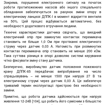
Зокрема, порушення електронного сигналу на початок
роботи протипожежних насосів або іншого спеціального
обладнання забезпечується за рахунок зміни опору в
електричному ланцюзі ДППК-I в момент відкриття вентиля
на 50%. Цей процес відбувається автоматично, без
необхідності додаткового втручання людини.
Технічні характеристики датчика свідчать, що вихідний
електричний опір при замкнутих контактах перемикача
становить не більше 1,0 Ом при протіканні електричного
струму через датчик 0,03 А. Натомість при розімкнутих
контактах перемикача опір становить не менше 200 кОм.
Така суттєва різниця в опорі дозволяє системі керування
чітко фіксувати зміну стану датчика.
Безперечно, виробництво датчик положення пожежного
крану ДППК-65 передбачає випробування на число
спрацьовувань – не менше 1500 при напрузі 27 В та
електричному струмі через датчик 0,03 А. Це забезпечує
тривалий термін експлуатації пристрою без необхідності
заміни.
Примітно, що робота датчика здійснюється при напрузі
живлення 12-24В [104], що робить його сумісним з більшістю