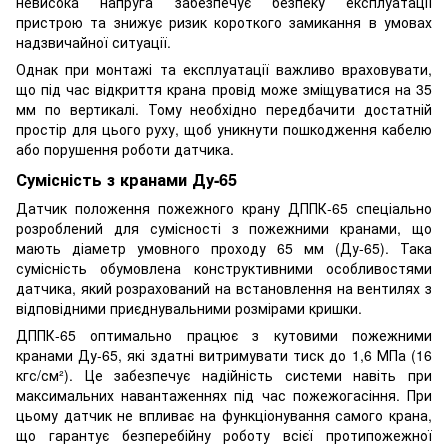
невисока напруга забезпечує безпеку експлуатації
пристрою та знижує ризик короткого замикання в умовах
надзвичайної ситуації.
Однак при монтажі та експлуатації важливо враховувати,
що під час відкриття крана провід може зміщуватися на 35
мм по вертикалі. Тому необхідно передбачити достатній
простір для цього руху, щоб уникнути пошкодження кабелю
або порушення роботи датчика.
Сумісність з кранами Ду-65
Датчик положення пожежного крану ДППК-65 спеціально
розроблений для сумісності з пожежними кранами, що
мають діаметр умовного проходу 65 мм (Ду-65). Така
сумісність обумовлена конструктивними особливостями
датчика, який розрахований на встановлення на вентилях з
відповідними приєднувальними розмірами кришки.
ДППК-65 оптимально працює з кутовими пожежними
кранами Ду-65, які здатні витримувати тиск до 1,6 МПа (16
кгс/см²). Це забезпечує надійність системи навіть при
максимальних навантаженнях під час пожежогасіння. При
цьому датчик не впливає на функціонування самого крана,
що гарантує безперебійну роботу всієї протипожежної