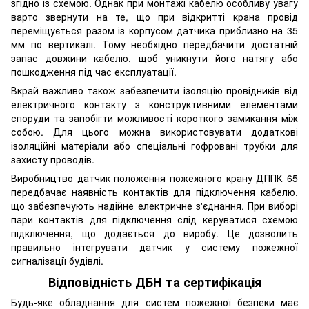
згідно із схемою. Однак при монтажі кабелю особливу увагу
варто звернути на те, що при відкритті крана провід
переміщується разом із корпусом датчика приблизно на 35
мм по вертикалі. Тому необхідно передбачити достатній
запас довжини кабелю, щоб уникнути його натягу або
пошкодження під час експлуатації.
Вкрай важливо також забезпечити ізоляцію провідників від
електричного контакту з конструктивними елементами
споруди та запобігти можливості короткого замикання між
собою. Для цього можна використовувати додаткові
ізоляційні матеріали або спеціальні гофровані трубки для
захисту проводів.
Виробництво датчик положення пожежного крану ДППК 65
передбачає наявність контактів для підключення кабелю,
що забезпечують надійне електричне з'єднання. При виборі
пари контактів для підключення слід керуватися схемою
підключення, що додається до виробу. Це дозволить
правильно інтегрувати датчик у систему пожежної
сигналізації будівлі.
Відповідність ДБН та сертифікація
Будь-яке обладнання для систем пожежної безпеки має