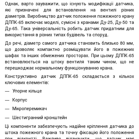
Однак, варто зауважити, що існують модифікації датчика,
які призначені для встановлення на вентилі різних
діаметрів. Виробництво датчик положення пожежного крану
ДППК-65 включає моделі, сумісні з кранами Ду-25, Ду-50 та
Ду-65. Така універсальність робить датчик придатним для
використання в різних типах будівель та споруд.
До речі, діаметр самого датчика становить близько 80 мм,
що дозволяє компактно розміщувати його в пожежних
шафах та інших обмежених просторах. При цьому ДППК-65
встановлюється на штоку вентиля таким чином, що не
перешкоджає нормальному функціонуванню крана.
Конструктивно датчик ДППК-65 складається з кількох
ключових елементів:
Упорне кільце
Корпус
Мікроперемикач
Шестигранний кронштейн
Ці компоненти забезпечують надійне кріплення датчика до
штока пожежного крана та точну фіксацію його положення
при відкритті. Важливо відзначити, що датчик має