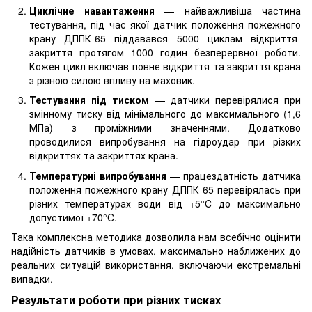
Циклічне навантаження
— найважливіша частина
тестування, під час якої датчик положення пожежного
крану ДППК-65 піддавався 5000 циклам відкриття-
закриття протягом 1000 годин безперервної роботи.
Кожен цикл включав повне відкриття та закриття крана
з різною силою впливу на маховик.
Тестування під тиском
— датчики перевірялися при
змінному тиску від мінімального до максимального (1,6
МПа) з проміжними значеннями. Додатково
проводилися випробування на гідроудар при різких
відкриттях та закриттях крана.
Температурні випробування
— працездатність датчика
положення пожежного крану ДППК 65 перевірялась при
різних температурах води від +5°C до максимально
допустимої +70°C.
Така комплексна методика дозволила нам всебічно оцінити
надійність датчиків в умовах, максимально наближених до
реальних ситуацій використання, включаючи екстремальні
випадки.
Результати роботи при різних тисках