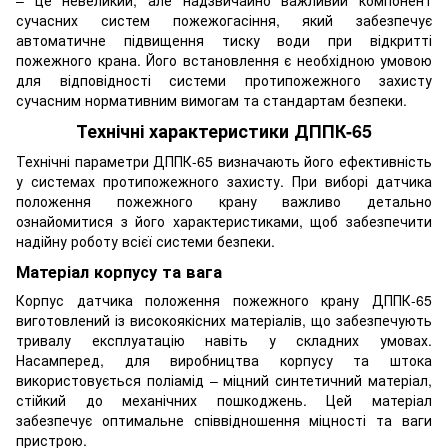
– це невеликий, але надзвичайно важливий компонент
сучасних систем пожежогасіння, який забезпечує
автоматичне підвищення тиску води при відкритті
пожежного крана. Його встановлення є необхідною умовою
для відповідності системи протипожежного захисту
сучасним нормативним вимогам та стандартам безпеки.
Технічні характеристики ДППК-65
Технічні параметри ДППК-65 визначають його ефективність
у системах протипожежного захисту. При виборі датчика
положення пожежного крану важливо детально
ознайомитися з його характеристиками, щоб забезпечити
надійну роботу всієї системи безпеки.
Матеріал корпусу та вага
Корпус датчика положення пожежного крану ДППК-65
виготовлений із високоякісних матеріалів, що забезпечують
тривалу експлуатацію навіть у складних умовах.
Насамперед, для виробництва корпусу та штока
використовується поліамід – міцний синтетичний матеріал,
стійкий до механічних пошкоджень. Цей матеріал
забезпечує оптимальне співвідношення міцності та ваги
пристрою.