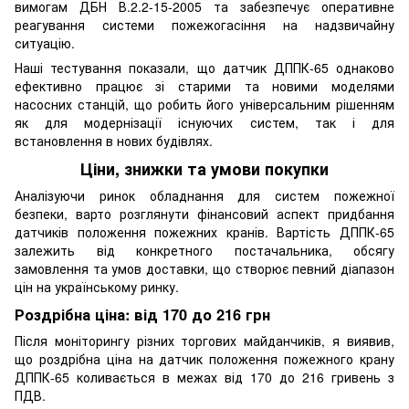
вимогам ДБН В.2.2-15-2005 та забезпечує оперативне
реагування системи пожежогасіння на надзвичайну
ситуацію.
Наші тестування показали, що датчик ДППК-65 однаково
ефективно працює зі старими та новими моделями
насосних станцій, що робить його універсальним рішенням
як для модернізації існуючих систем, так і для
встановлення в нових будівлях.
Ціни, знижки та умови покупки
Аналізуючи ринок обладнання для систем пожежної
безпеки, варто розглянути фінансовий аспект придбання
датчиків положення пожежних кранів. Вартість ДППК-65
залежить від конкретного постачальника, обсягу
замовлення та умов доставки, що створює певний діапазон
цін на українському ринку.
Роздрібна ціна: від 170 до 216 грн
Після моніторингу різних торгових майданчиків, я виявив,
що роздрібна ціна на датчик положення пожежного крану
ДППК-65 коливається в межах від 170 до 216 гривень з
ПДВ.