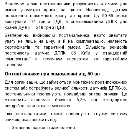
Водночас деякі постачальники розрізняють датчики для
різних діаметрів кранів за ціною. Наприклад, датчик
положення пожежного крану до кранів Ду 50-65 може
коштувати 171 грн з ПДВ, а спеціалізований ДППК для
кранів Ду 65 — 216 грн з ПДВ.
Безперечно, вибираючи постачальника, варто звертати
увагу не лише на ціну, а й на комплектацію, наявність
сертифікатів та гарантійні умови. Більшість вендорів
постачають датчик ДППК 65 Київ у стандартній
комплектації з технічним паспортом та гарантійним
талоном.
Оптові знижки при замовленні від 50 шт.
Для організацій, що займаються монтажем протипожежних
систем або потребують великої кількості датчиків ДППК-65,
постачальники пропонують привабливі оптові знижки. Це
становить економію близько 8,3% від стандартної
роздрібної ціни їхнього магазину.
Інші постачальники також пропонують гнучку систему
знижок, яка залежить від:
Загальної вартості замовлення