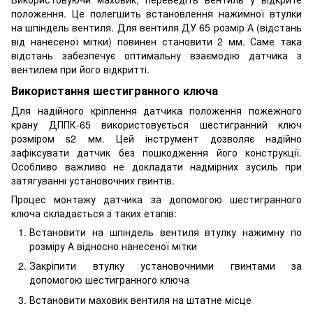
положення. Це полегшить встановлення нажимної втулки
на шпіндель вентиля. Для вентиля ДУ 65 розмір А (відстань
від нанесеної мітки) повинен становити 2 мм. Саме така
відстань забезпечує оптимальну взаємодію датчика з
вентилем при його відкритті.
Використання шестигранного ключа
Для надійного кріплення датчика положення пожежного
крану ДППК-65 використовується шестигранний ключ
розміром s2 мм. Цей інструмент дозволяє надійно
зафіксувати датчик без пошкодження його конструкції.
Особливо важливо не докладати надмірних зусиль при
затягуванні установочних гвинтів.
Процес монтажу датчика за допомогою шестигранного
ключа складається з таких етапів:
Встановити на шпіндель вентиля втулку нажимну по
розміру А відносно нанесеної мітки
Закріпити втулку установочними гвинтами за
допомогою шестигранного ключа
Встановити маховик вентиля на штатне місце