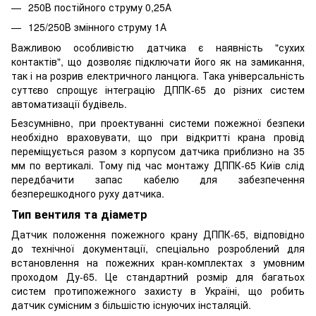
250В постійного струму 0,25А
125/250В змінного струму 1А
Важливою особливістю датчика є наявність "сухих
контактів", що дозволяє підключати його як на замикання,
так і на розрив електричного ланцюга. Така універсальність
суттєво спрощує інтеграцію ДППК-65 до різних систем
автоматизації будівель.
Безсумнівно, при проектуванні системи пожежної безпеки
необхідно враховувати, що при відкритті крана провід
переміщується разом з корпусом датчика приблизно на 35
мм по вертикалі. Тому під час монтажу ДППК-65 Київ слід
передбачити запас кабелю для забезпечення
безперешкодного руху датчика.
Тип вентиля та діаметр
Датчик положення пожежного крану ДППК-65, відповідно
до технічної документації, спеціально розроблений для
встановлення на пожежних кран-комплектах з умовним
проходом Ду-65. Це стандартний розмір для багатьох
систем протипожежного захисту в Україні, що робить
датчик сумісним з більшістю існуючих інсталяцій.