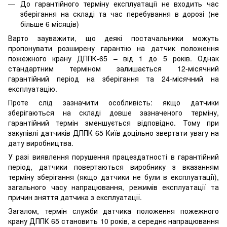
До гарантійного терміну експлуатації не входить час
зберігання на складі та час перебування в дорозі (не
більше 6 місяців)
Варто зауважити, що деякі постачальники можуть
пропонувати розширену гарантію на датчик положення
пожежного крану ДППК-65 – від 1 до 5 років. Однак
стандартним терміном залишається 12-місячний
гарантійний період на зберігання та 24-місячний на
експлуатацію.
Проте слід зазначити особливість: якщо датчики
зберігаються на складі довше зазначеного терміну,
гарантійний термін зменшується відповідно. Тому при
закупівлі датчиків ДППК 65 Київ доцільно звертати увагу на
дату виробництва.
У разі виявлення порушення працездатності в гарантійний
період, датчики повертаються виробнику з вказанням
терміну зберігання (якщо датчики не були в експлуатації),
загального часу напрацювання, режимів експлуатації та
причин зняття датчика з експлуатації.
Загалом, термін служби датчика положення пожежного
крану ДППК 65 становить 10 років, а середнє напрацювання