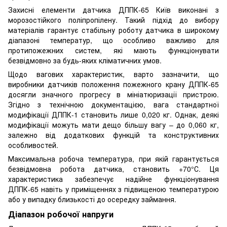
Захисні елементи датчика ДППК-65 Київ виконані з
морозостійкого поліпропілену. Такий підхід до вибору
матеріалів гарантує стабільну роботу датчика в широкому
діапазоні температур, що особливо важливо для
протипожежних систем, які мають функціонувати
безвідмовно за будь-яких кліматичних умов.
Щодо вагових характеристик, варто зазначити, що
виробники датчиків положення пожежного крану ДППК-65
досягли значного прогресу в мініатюризації пристрою.
Згідно з технічною документацією, вага стандартної
модифікації ДППК-1 становить лише 0,020 кг. Однак, деякі
модифікації можуть мати дещо більшу вагу – до 0,060 кг,
залежно від додаткових функцій та конструктивних
особливостей.
Максимальна робоча температура, при якій гарантується
безвідмовна робота датчика, становить +70°С. Ця
характеристика забезпечує надійне функціонування
ДППК-65 навіть у приміщеннях з підвищеною температурою
або у випадку близькості до осередку займання.
Діапазон робочої напруги