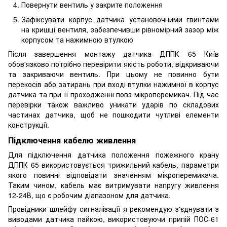
Повернути вентиль у закрите положення
Зафіксувати корпус датчика установочними гвинтами
на кришці вентиля, забезпечивши рівномірний зазор між
корпусом та нажимною втулкою
Після завершення монтажу датчика ДППК 65 Київ
обов'язково потрібно перевірити якість роботи, відкриваючи
та закриваючи вентиль. При цьому не повинно бути
перекосів або затирань при вході втулки нажимної в корпус
датчика та при її проходженні повз мікроперемикач. Під час
перевірки також важливо уникати ударів по складових
частинах датчика, щоб не пошкодити чутливі елементи
конструкції.
Підключення кабелю живлення
Для підключення датчика положення пожежного крану
ДППК 65 використовується трижильний кабель, параметри
якого повинні відповідати значенням мікроперемикача.
Таким чином, кабель має витримувати напругу живлення
12-24В, що є робочим діапазоном для датчика.
Провідники шлейфу сигналізації я рекомендую з'єднувати з
виводами датчика пайкою, використовуючи припій ПОС-61