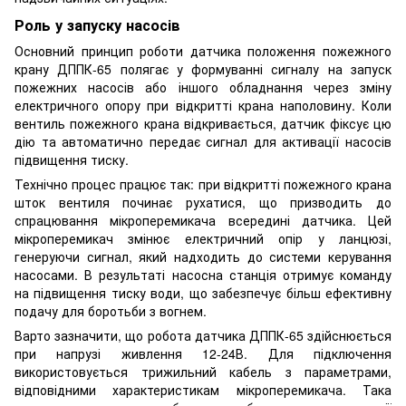
Роль у запуску насосів
Основний принцип роботи датчика положення пожежного
крану ДППК-65 полягає у формуванні сигналу на запуск
пожежних насосів або іншого обладнання через зміну
електричного опору при відкритті крана наполовину. Коли
вентиль пожежного крана відкривається, датчик фіксує цю
дію та автоматично передає сигнал для активації насосів
підвищення тиску.
Технічно процес працює так: при відкритті пожежного крана
шток вентиля починає рухатися, що призводить до
спрацювання мікроперемикача всередині датчика. Цей
мікроперемикач змінює електричний опір у ланцюзі,
генеруючи сигнал, який надходить до системи керування
насосами. В результаті насосна станція отримує команду
на підвищення тиску води, що забезпечує більш ефективну
подачу для боротьби з вогнем.
Варто зазначити, що робота датчика ДППК-65 здійснюється
при напрузі живлення 12-24В. Для підключення
використовується трижильний кабель з параметрами,
відповідними характеристикам мікроперемикача. Така