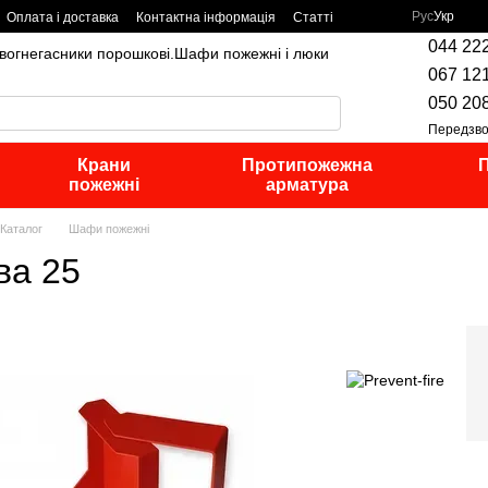
Рус
Укр
Оплата і доставка
Контактна інформація
Статті
044 22
,вогнегасники порошкові.Шафи пожежні і люки
067 12
050 20
Передзво
Крани
Протипожежна
П
пожежні
арматура
Каталог
Шафи пожежні
ва 25