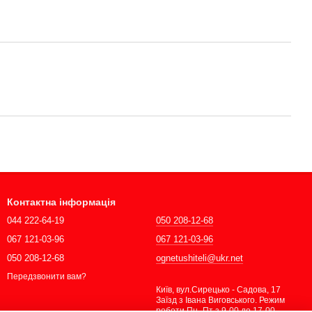
Контактна інформація
044 222-64-19
050 208-12-68
067 121-03-96
067 121-03-96
050 208-12-68
ognetushiteli@ukr.net
Передзвонити вам?
Київ, вул.Сирецько - Садова, 17
Заїзд з Івана Виговського. Режим
роботи Пн -Пт з 9-00 до 17-00