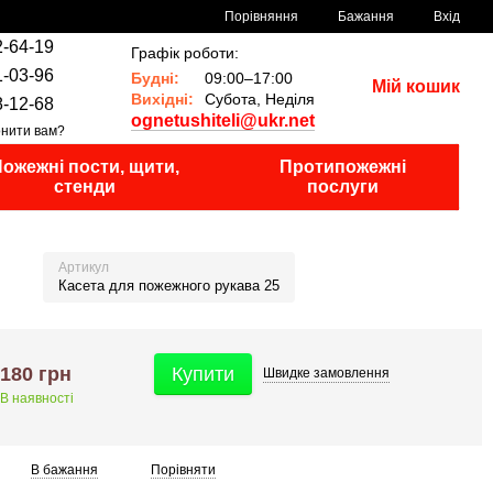
Порівняння
Бажання
Вхід
2-64-19
Графік роботи:
1-03-96
Будні:
09:00–17:00
Мій кошик
Вихідні:
Субота, Неділя
8-12-68
ognetushiteli@ukr.net
нити вам?
ожежні пости, щити,
Протипожежні
стенди
послуги
Артикул
Касета для пожежного рукава 25
180 грн
Купити
Швидке
замовлення
В наявності
В бажання
Порівняти