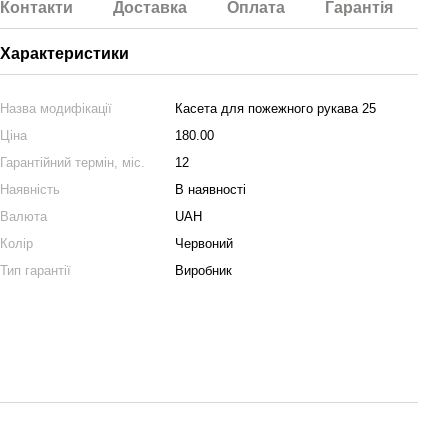
Контакти
Доставка
Оплата
Гарантія
Характеристики
Назва модифікації
Касета для пожежного рукава 25
Ціна
180.00
Гарантійний термін, міс.
12
Наявність
В наявності
Валюта
UAH
Колір
Червоний
Тип гарантії
Виробник