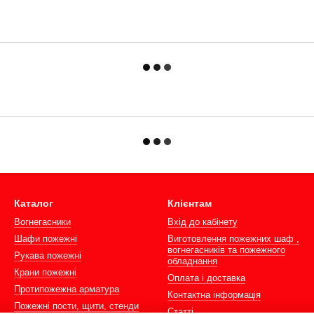
Каталог
Клієнтам
Вогнегасники
Вхід до кабінету
Шафи пожежні
Виготовлення пожежних шаф ,
вогнегасників та пожежного
Рукава пожежні
обладнання
Крани пожежні
Оплата і доставка
Протипожежна арматура
Контактна інформація
Пожежні пости, щити, стенди
Статті