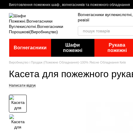
Перейти до основного контенту
Виготовлення пожежних шаф , вогнегасників та пожежного обладнання
Вогнегасники вуглекислотні
ревізії
Шафи
Рукава
Вогнегасники
пожежні
пожежні
Виробництво і Продаж (Пожежне Обладнання)-100% Якісне Обладнання Київ
Касета для пожежного рука
Написати відгук