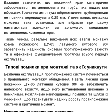
Важливо зазначити, що пожежний кран категорично
забороняється встановлювати на трубу, яка піддається
вібраціям. Гранична амплітуда вібросміщення трубопроводів
не повинна перевищувати 0,25 мм. У виняткових випадках
можлива така установка, але вібрацію при цьому
намагаються зменшити за допомогою спеціально
встановлених компенсаторів.
Таким чином, ретельне виконання всіх етапів монтажу
крана пожежного ДУ-65 латунного кутового 90º
забезпечить надійність системи протипожежного захисту
та її ефективне функціонування протягом всього періоду
експлуатації.
Типові помилки при монтажі та як їх уникнути
Безпечна експлуатація протипожежних систем починається
з правильного монтажу обладнання. Навіть якісний кран
пожежний ДУ-65 латунний кутовий 90º не забезпечить
належного захисту, якщо його встановлення виконано з
помилками. Розглянемо найпоширеніші помилки та шляхи їх
уникнення, щоб гарантувати надійну роботу протипожежної
системи в критичний момент.
Неправильне положення маховика