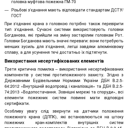
головка муфтова пожежна ГМ-70
Різьбові з'єднання мають відповідати стандартам ДСТУ/
ГОСТ
При з'єднанні крана з головкою потрібно також перевірити
тип з'єднання. Сучасні системи використовують головки
Богданова, які прийшли на зміну застарілим головкам Рот.
Головки Богданова мають значні переваги: вони потребують
менших зусиль для з'єднання, легші завдяки алюмінієвому
сплаву, а для усунення течі достатньо їх підтягнути.
Використання несертифікованих елементів
Третя критична помилка – використання несертифікованих
компонентів у системі протипожежного захисту. Згідно з
Державними Будівельними Нормами України ДБН В.2.5-
64:2012 «Внутрішній водопровід і каналізація» та ДБН В.2.5-
74:2013 «Водопостачання. Зовнішні мережі та споруди», всі
елементи пожежних систем повинні мати відповідні
сертифікати.
Особливу увагу слід звернути на датчики положення
пожежного крана (ДППК), які встановлюються на штоку
пожежних кран-комплектів внутрішніх систем