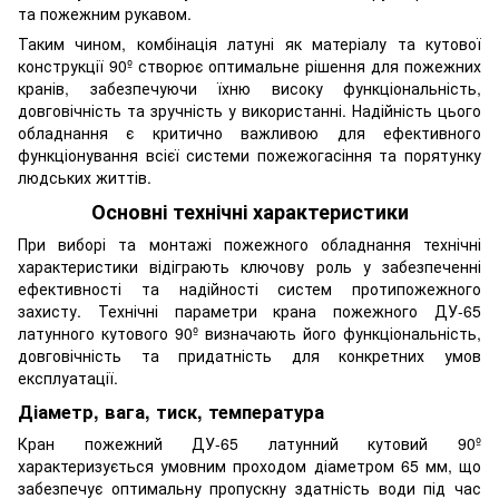
та пожежним рукавом.
Таким чином, комбінація латуні як матеріалу та кутової
конструкції 90º створює оптимальне рішення для пожежних
кранів, забезпечуючи їхню високу функціональність,
довговічність та зручність у використанні. Надійність цього
обладнання є критично важливою для ефективного
функціонування всієї системи пожежогасіння та порятунку
людських життів.
Основні технічні характеристики
При виборі та монтажі пожежного обладнання технічні
характеристики відіграють ключову роль у забезпеченні
ефективності та надійності систем протипожежного
захисту. Технічні параметри крана пожежного ДУ-65
латунного кутового 90º визначають його функціональність,
довговічність та придатність для конкретних умов
експлуатації.
Діаметр, вага, тиск, температура
Кран пожежний ДУ-65 латунний кутовий 90º
характеризується умовним проходом діаметром 65 мм, що
забезпечує оптимальну пропускну здатність води під час