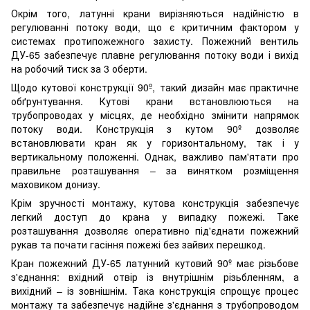
Окрім того, латунні крани вирізняються надійністю в
регулюванні потоку води, що є критичним фактором у
системах протипожежного захисту. Пожежний вентиль
ДУ-65 забезпечує плавне регулювання потоку води і вихід
на робочий тиск за 3 оберти.
Щодо кутової конструкції 90º, такий дизайн має практичне
обґрунтування. Кутові крани встановлюються на
трубопроводах у місцях, де необхідно змінити напрямок
потоку води. Конструкція з кутом 90º дозволяє
встановлювати кран як у горизонтальному, так і у
вертикальному положенні. Однак, важливо пам'ятати про
правильне розташування – за винятком розміщення
маховиком донизу.
Крім зручності монтажу, кутова конструкція забезпечує
легкий доступ до крана у випадку пожежі. Таке
розташування дозволяє оперативно під'єднати пожежний
рукав та почати гасіння пожежі без зайвих перешкод.
Кран пожежний ДУ-65 латунний кутовий 90º має різьбове
з'єднання: вхідний отвір із внутрішнім різьбленням, а
вихідний – із зовнішнім. Така конструкція спрощує процес
монтажу та забезпечує надійне з'єднання з трубопроводом