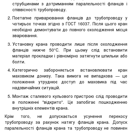
струбцинами з дотриманням паралельності фланців і
співвісності трубопроводу.
Поетапне приварювання фланців до трубопроводу у
чотирьох точках згідно з ГОСТ 16037. Після цього кран
необхідно демонтувати до повного охолодження місця
зварювання.
Установку крана проводити лише після охолодження
фланців нижче 50°С. При цьому слід встановити
матеріал прокладки і рівномірно затягнути шпильки або
болти.
Категорично забороняється встановлювати кран
маховиком донизу. Така вимога не випадкова — це
положення утруднює доступ до маховика під час
надзвичайних ситуацій.
Монтаж сталевого кульового пристрою слід проводити
в положенні "відкрито". Це запобігає пошкодженню
внутрішніх елементів крана.
Крім того, не допускається усунення перекосу
трубопроводу за рахунок натягу фланців крана. Допуск
паралельності фланців крана та трубопроводу не повинен