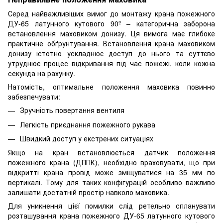
Серед найважливіших вимог до монтажу крана пожежного
ДУ-65 латунного кутового 90º – категорична заборона
встановлення маховиком донизу. Ця вимога має глибоке
практичне обґрунтування. Встановлення крана маховиком
донизу істотно ускладнює доступ до нього та суттєво
утруднює процес відкривання під час пожежі, коли кожна
секунда на рахунку.
Натомість, оптимальне положення маховика повинно
забезпечувати:
Зручність повертання вентиля
Легкість приєднання пожежного рукава
Швидкий доступ у екстрених ситуаціях
Якщо на кран встановлюється датчик положення
пожежного крана (ДППК), необхідно враховувати, що при
відкритті крана провід може зміщуватися на 35 мм по
вертикалі. Тому для таких конфігурацій особливо важливо
залишати достатній простір навколо маховика.
Для уникнення цієї помилки слід ретельно спланувати
розташування крана пожежного ДУ-65 латунного кутового