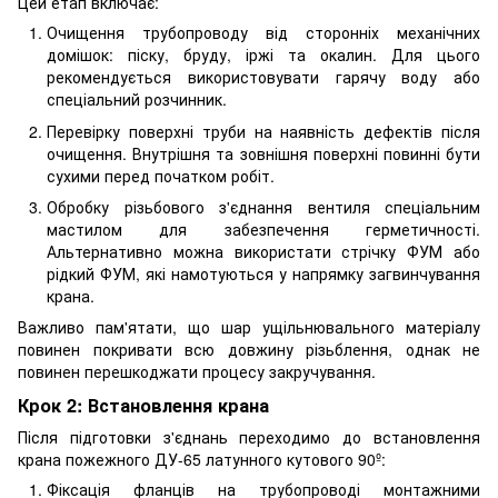
Цей етап включає:
Очищення трубопроводу від сторонніх механічних
домішок: піску, бруду, іржі та окалин. Для цього
рекомендується використовувати гарячу воду або
спеціальний розчинник.
Перевірку поверхні труби на наявність дефектів після
очищення. Внутрішня та зовнішня поверхні повинні бути
сухими перед початком робіт.
Обробку різьбового з'єднання вентиля спеціальним
мастилом для забезпечення герметичності.
Альтернативно можна використати стрічку ФУМ або
рідкий ФУМ, які намотуються у напрямку загвинчування
крана.
Важливо пам'ятати, що шар ущільнювального матеріалу
повинен покривати всю довжину різьблення, однак не
повинен перешкоджати процесу закручування.
Крок 2: Встановлення крана
Після підготовки з'єднань переходимо до встановлення
крана пожежного ДУ-65 латунного кутового 90º:
Фіксація фланців на трубопроводі монтажними