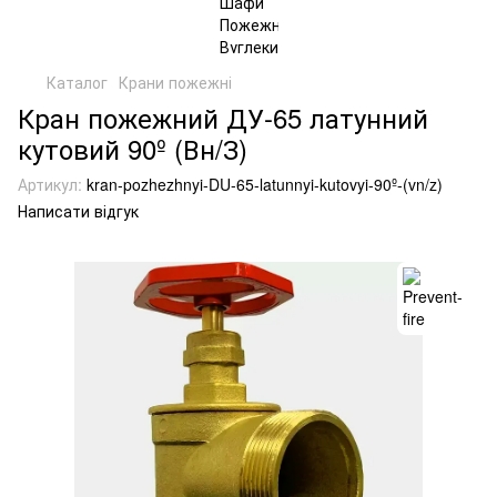
Каталог
Крани пожежні
Кран пожежний ДУ-65 латунний
кутовий 90º (Вн/З)
Артикул:
kran-pozhezhnyi-DU-65-latunnyi-kutovyi-90º-(vn/z)
Написати відгук