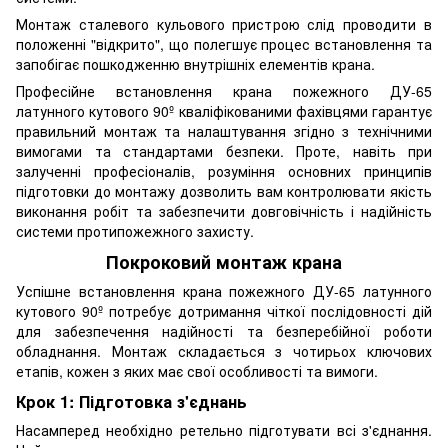
Монтаж сталевого кульового пристрою слід проводити в
положенні "відкрито", що полегшує процес встановлення та
запобігає пошкодженню внутрішніх елементів крана.
Професійне встановлення крана пожежного ДУ-65
латунного кутового 90º кваліфікованими фахівцями гарантує
правильний монтаж та налаштування згідно з технічними
вимогами та стандартами безпеки. Проте, навіть при
залученні професіоналів, розуміння основних принципів
підготовки до монтажу дозволить вам контролювати якість
виконання робіт та забезпечити довговічність і надійність
системи протипожежного захисту.
Покроковий монтаж крана
Успішне встановлення крана пожежного ДУ-65 латунного
кутового 90º потребує дотримання чіткої послідовності дій
для забезпечення надійності та безперебійної роботи
обладнання. Монтаж складається з чотирьох ключових
етапів, кожен з яких має свої особливості та вимоги.
Крок 1: Підготовка з'єднань
Насамперед необхідно ретельно підготувати всі з'єднання.