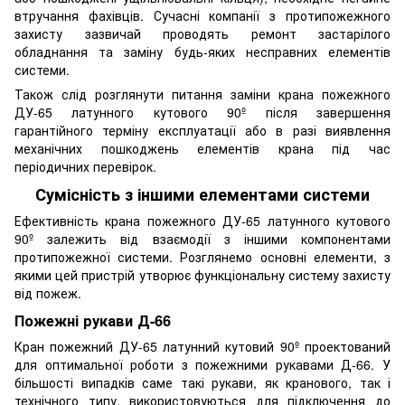
втручання фахівців. Сучасні компанії з протипожежного
захисту зазвичай проводять ремонт застарілого
обладнання та заміну будь-яких несправних елементів
системи.
Також слід розглянути питання заміни крана пожежного
ДУ-65 латунного кутового 90º після завершення
гарантійного терміну експлуатації або в разі виявлення
механічних пошкоджень елементів крана під час
періодичних перевірок.
Сумісність з іншими елементами системи
Ефективність крана пожежного ДУ-65 латунного кутового
90º залежить від взаємодії з іншими компонентами
протипожежної системи. Розглянемо основні елементи, з
якими цей пристрій утворює функціональну систему захисту
від пожеж.
Пожежні рукави Д-66
Кран пожежний ДУ-65 латунний кутовий 90º проектований
для оптимальної роботи з пожежними рукавами Д-66. У
більшості випадків саме такі рукави, як кранового, так і
технічного типу, використовуються для підключення до