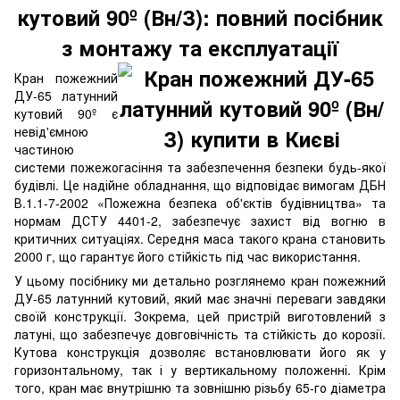
кутовий 90º (Вн/З): повний посібник
з монтажу та експлуатації
Кран пожежний
ДУ-65 латунний
кутовий 90º є
невід'ємною
частиною
системи пожежогасіння та забезпечення безпеки будь-якої
будівлі. Це надійне обладнання, що відповідає вимогам ДБН
В.1.1-7-2002 «Пожежна безпека об'єктів будівництва» та
нормам ДСТУ 4401-2, забезпечує захист від вогню в
критичних ситуаціях. Середня маса такого крана становить
2000 г, що гарантує його стійкість під час використання.
У цьому посібнику ми детально розглянемо кран пожежний
ДУ-65 латунний кутовий, який має значні переваги завдяки
своїй конструкції. Зокрема, цей пристрій виготовлений з
латуні, що забезпечує довговічність та стійкість до корозії.
Кутова конструкція дозволяє встановлювати його як у
горизонтальному, так і у вертикальному положенні. Крім
того, кран має внутрішню та зовнішню різьбу 65-го діаметра