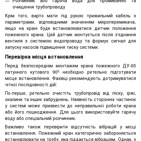
Розчинник або гаряча вода для промивання та
очищення трубопроводу
Крім того, варто мати під рукою трижильний кабель з
параметрами, відповідними значенням мікроперемикача,
якщо на крані буде встановлюватися датчик положення
пожежного крана. Цей датчик монтується після з'єднання
вентиля з системою водопроводу та формує сигнал для
запуску насосів підвищення тиску системи.
Перевірка місця встановлення
Перед безпосереднім монтажем крана пожежного ДУ-65
латунного кутового 90º необхідно ретельно підготувати
місце встановлення. Фахівці рекомендують дотримуватися
чіткої послідовності дій:
По-перше, ретельно очистіть трубопровід від піску, іржі,
окалини та інших забруднень. Наявність сторонніх частинок
у системі може призвести до неправильної роботи крана
або його пошкодження. Для цього використовуйте гарячу
воду або спеціальний розчинник.
Важливо також перевірити відсутність вібрацій у місці
встановлення. Пожежний кран категорично забороняється
встановлювати на трубу, яка піддається вібраціям. Однак, у