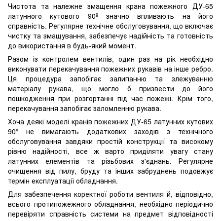
Чистота та належне змащення крана пожежного ДУ-65
латунного кутового 90º значно впливають на його
справність. Регулярне технічне обслуговування, що включає
чистку та змащування, забезпечує надійність та готовність
до використання в будь-який момент.
Разом із контролем вентилів, один раз на рік необхідно
виконувати перекачування пожежних рукавів на інше ребро.
Ця процедура запобігає залипанню та злежуванню
матеріалу рукава, що могло б призвести до його
пошкодження при розгортанні під час пожежі. Крім того,
перекачування запобігає заломленню рукава.
Хоча деякі моделі кранів пожежних ДУ-65 латунних кутових
90º не вимагають додаткових заходів з технічного
обслуговування завдяки простій конструкції та високому
рівню надійності, все ж варто приділяти увагу стану
латунних елементів та різьбових з'єднань. Регулярне
очищення від пилу, бруду та інших забруднень подовжує
термін експлуатації обладнання.
Для забезпечення коректної роботи вентиля й, відповідно,
всього протипожежного обладнання, необхідно періодично
перевіряти справність системи на предмет відповідності