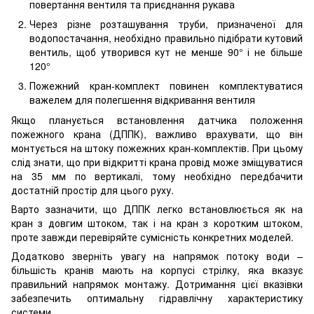
повертання вентиля та приєднання рукава
Через різне розташування труби, призначеної для
водопостачання, необхідно правильно підібрати кутовий
вентиль, щоб утворився кут не менше 90° і не більше
120°
Пожежний кран-комплект повинен комплектуватися
важелем для полегшення відкривання вентиля
Якщо планується встановлення датчика положення
пожежного крана (ДППК), важливо врахувати, що він
монтується на штоку пожежних кран-комплектів. При цьому
слід знати, що при відкритті крана провід може зміщуватися
на 35 мм по вертикалі, тому необхідно передбачити
достатній простір для цього руху.
Варто зазначити, що ДППК легко встановлюється як на
кран з довгим штоком, так і на кран з коротким штоком,
проте завжди перевіряйте сумісність конкретних моделей.
Додатково зверніть увагу на напрямок потоку води –
більшість кранів мають на корпусі стрілку, яка вказує
правильний напрямок монтажу. Дотримання цієї вказівки
забезпечить оптимальну гідравлічну характеристику
системи.