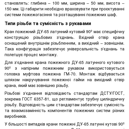
становлять: глибина – 100 мм, ширина – 50 мм, висота –
150 мм. Ці габарити необхідно враховувати при проєктуванні
системи пожежогасіння та розташуванні пожежних шаф.
Типи різьби та сумісність з рукавами
Кран пожежний ДУ-65 латунний кутовий 90º має специфічну
конструкцію різьбових з'єднань. Вхідний отвір крана
оснащений внутрішнім різьбленням, а вихідний – зовнішнім.
Така конфігурація забезпечує універсальність з'єднань та
полегшує процес монтажу.
Для з'єднання крана пожежного ДУ-65 латунного кутового
90º з напірним пожежним рукавом використовується
головка муфтова пожежна ГМ-70. Монтаж відбувається
шляхом накручування пожежної гайки на вихідний отвір
крана, який має зовнішню різьбу.
Різьбові з'єднання відповідають стандартам ДСТУ/ГОСТ,
зокрема ГОСТ 6357-81, що регламентує трубну циліндричну
різьбу. Відповідність цим стандартам забезпечує сумісність
та взаємозамінність компонентів пожежних систем різних
виробників.
У більшості випадків крани пожежні ДУ-65 латунні кутові 90º