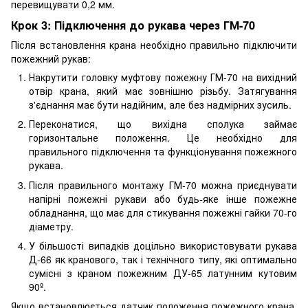
перевищувати 0,2 мм.
Крок 3: Підключення до рукава через ГМ-70
Після встановлення крана необхідно правильно підключити
пожежний рукав:
Накрутити головку муфтову пожежну ГМ-70 на вихідний
отвір крана, який має зовнішню різьбу. Затягування
з'єднання має бути надійним, але без надмірних зусиль.
Переконатися, що вихідна сполука займає
горизонтальне положення. Це необхідно для
правильного підключення та функціонування пожежного
рукава.
Після правильного монтажу ГМ-70 можна приєднувати
напірні пожежні рукави або будь-яке інше пожежне
обладнання, що має для стикування пожежні гайки 70-го
діаметру.
У більшості випадків доцільно використовувати рукава
Д-66 як кранового, так і технічного типу, які оптимально
сумісні з краном пожежним ДУ-65 латунним кутовим
90º.
Якщо встановлюється датчик положення пожежного крана,