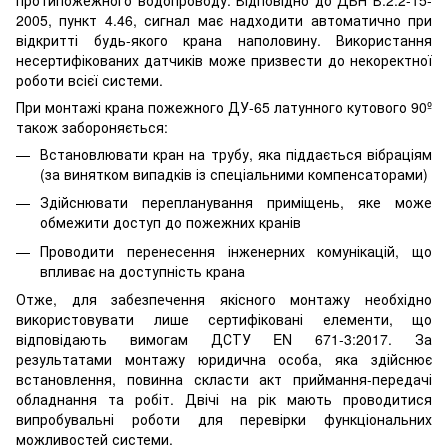
протипожежного водопроводу. Відповідно до ДБН В.2.2-15-
2005, пункт 4.46, сигнал має надходити автоматично при
відкритті будь-якого крана наполовину. Використання
несертифікованих датчиків може призвести до некоректної
роботи всієї системи.
При монтажі крана пожежного ДУ-65 латунного кутового 90º
також забороняється:
Встановлювати кран на трубу, яка піддається вібраціям
(за винятком випадків із спеціальними компенсаторами)
Здійснювати перепланування приміщень, яке може
обмежити доступ до пожежних кранів
Проводити перенесення інженерних комунікацій, що
впливає на доступність крана
Отже, для забезпечення якісного монтажу необхідно
використовувати лише сертифіковані елементи, що
відповідають вимогам ДСТУ EN 671-3:2017. За
результатами монтажу юридична особа, яка здійснює
встановлення, повинна скласти акт приймання-передачі
обладнання та робіт. Двічі на рік мають проводитися
випробувальні роботи для перевірки функціональних
можливостей системи.