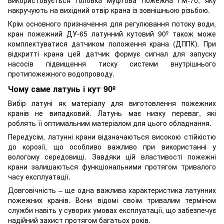
накручують на вихідний отвір крана із зовнішньою різьбою.
Крім основного призначення для регулювання потоку води,
кран пожежний ДУ-65 латунний кутовий 90º також може
комплектуватися датчиком положення крана (ДППК). При
відкритті крана цей датчик формує сигнал для запуску
насосів підвищення тиску системи внутрішнього
протипожежного водопроводу.
Чому саме латунь і кут 90º
Вибір латуні як матеріалу для виготовлення пожежних
кранів не випадковий. Латунь має низку переваг, які
роблять її оптимальним матеріалом для цього обладнання.
Передусім, латунні крани відзначаються високою стійкістю
до корозії, що особливо важливо при використанні у
вологому середовищі. Завдяки цій властивості пожежні
крани залишаються функціональними протягом тривалого
часу експлуатації.
Довговічність – ще одна важлива характеристика латунних
пожежних кранів. Вони відомі своїм тривалим терміном
служби навіть у суворих умовах експлуатації, що забезпечує
надійний захист протягом багатьох років.