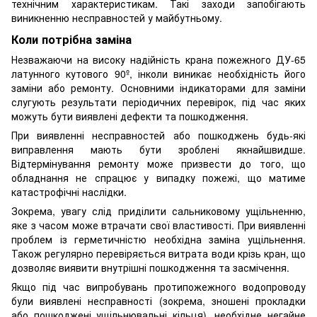
технічним характеристикам. Такі заходи запобігають
виникненню несправностей у майбутньому.
Коли потрібна заміна
Незважаючи на високу надійність крана пожежного ДУ-65
латунного кутового 90º, інколи виникає необхідність його
заміни або ремонту. Основними індикаторами для заміни
слугують результати періодичних перевірок, під час яких
можуть бути виявлені дефекти та пошкодження.
При виявленні несправностей або пошкоджень будь-які
виправлення мають бути зроблені якнайшвидше.
Відтермінування ремонту може призвести до того, що
обладнання не спрацює у випадку пожежі, що матиме
катастрофічні наслідки.
Зокрема, увагу слід приділити сальниковому ущільненню,
яке з часом може втрачати свої властивості. При виявленні
проблем із герметичністю необхідна заміна ущільнення.
Також регулярно перевіряється витрата води крізь кран, що
дозволяє виявити внутрішні пошкодження та засмічення.
Якщо під час випробувань протипожежного водопроводу
були виявлені несправності (зокрема, зношені прокладки
або пошкоджені ущільнювальні кільця), необхідне негайне