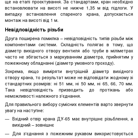
ще на етапі проєктування. За стандартами, кран необхідно
встановлювати на висоті не нижче 1,35 м від підлоги. У
випадку встановлення спареного крана, допускається
монтаж на висоті від 1 м.
Невідповідність різьби
Друга поширена помилка – невідповідність типів різьби між
компонентами системи. Складність полягає в тому, що
діаметр вихідного отвору вентиля або труби в міліметрах
часто не збігається з маркуванням діаметра, прийнятим у
пожежному обладнанні (діаметр умовного проходу).
Зокрема, якщо виміряти внутрішній діаметр вихідного
отвору крана, то результат може не відповідати жодному зі
стандартних розмірів: ні 51 мм, ні 50 мм, ні 65, 66, 70 мм.
Така невідповідність призводить до протікань або
неможливості належного з'єднання.
Для правильного вибору сумісних елементів варто звернути
увагу на наступне:
Вхідний отвір крана ДУ-65 має внутрішнє різьблення, а
вихідний – зовнішнє
Для з'єднання з пожежним рукавом використовується