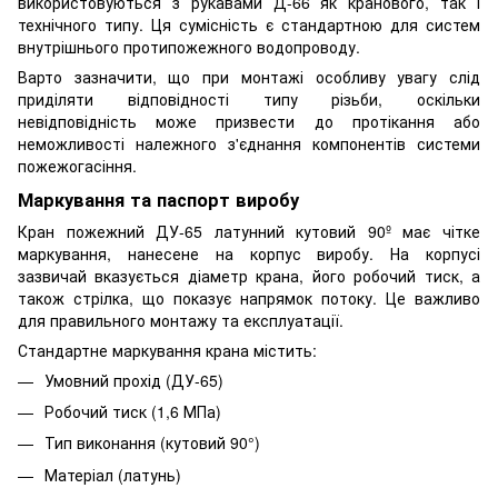
використовуються з рукавами Д-66 як кранового, так і
технічного типу. Ця сумісність є стандартною для систем
внутрішнього протипожежного водопроводу.
Варто зазначити, що при монтажі особливу увагу слід
приділяти відповідності типу різьби, оскільки
невідповідність може призвести до протікання або
неможливості належного з'єднання компонентів системи
пожежогасіння.
Маркування та паспорт виробу
Кран пожежний ДУ-65 латунний кутовий 90º має чітке
маркування, нанесене на корпус виробу. На корпусі
зазвичай вказується діаметр крана, його робочий тиск, а
також стрілка, що показує напрямок потоку. Це важливо
для правильного монтажу та експлуатації.
Стандартне маркування крана містить:
Умовний прохід (ДУ-65)
Робочий тиск (1,6 МПа)
Тип виконання (кутовий 90°)
Матеріал (латунь)