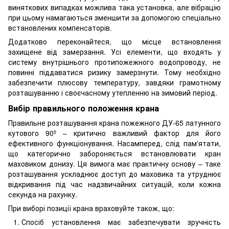
виняткових випадках можлива така установка, але вібрацію
при цьому намагаються зменшити за допомогою спеціально
встановлених компенсаторів.
Додатково переконайтеся, що місце встановлення
захищене від замерзання. Усі елементи, що входять у
систему внутрішнього протипожежного водопроводу, не
повинні піддаватися ризику замерзнути. Тому необхідно
забезпечити плюсову температуру, завдяки грамотному
розташуванню і своєчасному утепленню на зимовий період.
Вибір правильного положення крана
Правильне розташування крана пожежного ДУ-65 латунного
кутового 90º – критично важливий фактор для його
ефективного функціонування. Насамперед, слід пам'ятати,
що категорично забороняється встановлювати кран
маховиком донизу. Ця вимога має практичну основу – таке
розташування ускладнює доступ до маховика та утруднює
відкривання під час надзвичайних ситуацій, коли кожна
секунда на рахунку.
При виборі позиції крана враховуйте також, що:
Спосіб установлення має забезпечувати зручність