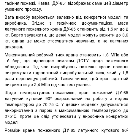
гасіння пожежі. Назва "ДУ-65" відображає саме цей діаметр
умовного проходу.
Вага виробу варіюється залежно від конкретної моделі та
виробника. Згідно з технічною документацією, маса
латунного пожежного крана ДУ-65 становить від 1,5 кг до 2
кг. Варто зауважити, що деякі моделі можуть важити до 3,6
кг, однак це може стосуватися чавунних, а не латунних
виконань.
Максимальний робочий тиск крана становить 1,6 МПа або
16 бар, що відповідає вимогам ДСТУ щодо пожежного
обладнання. Під час випробувань пожежні крани повинні
витримувати гідравлічний випробувальний тиск, який у 1,5
рази перевищує робочий. Таким чином, цей кран здатний
витримати до 2,4 МПа під час тестування.
Щодо температурних показників, кран пожежний ДУ-65
латунний кутовий 90º розрахований на роботу з водою
температурою до 70-75°С. У деяких моделях допускається
використання з парою з максимальною температурою до
275°С, проте це слід уточнювати у виробника конкретної
моделі.
Розміри крана пожежного ДУ-65 латунного кутового 90º