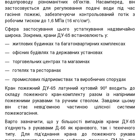
водопроводу різноманітних об'єктів. Насамперед, він
застосовується для регулювання подачі води під час
гасіння пожежі, забезпечуючи контрольований потік з
робочим тиском до 1,6 МПа (16 кгс/см²).
Сфера застосування цього устаткування надзвичайно
широка. Зокрема, крани ДУ-65 встановлюють у:
житлових будинках та багатоквартирних комплексах
офісних будівлях та державних установах
торговельних центрах та магазинах
готелях та ресторанах
промислових підприємствах та виробничих спорудах
Кран пожежний ДУ-65 латунний кутовий 90º входить до
складу пожежного кран-комплекту разом із напірними
пожежними рукавами та ручним стволом. Завдяки цьому
він стає невід'ємною частиною цілісної системи
пожежогасіння.
Варто зазначити, що у більшості випадків крани ДУ-65
з'єднують з рукавами Д-66 як кранового, так і технічного
типу. Для під'єднання крана до пожежного рукава
використовується головка муфтова пожежна ГМ-70, яку