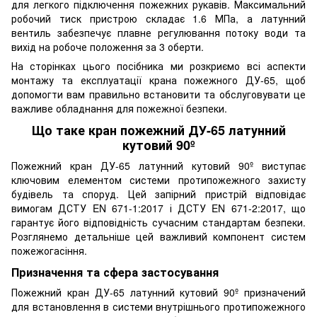
для легкого підключення пожежних рукавів. Максимальний
робочий тиск пристрою складає 1.6 МПа, а латунний
вентиль забезпечує плавне регулювання потоку води та
вихід на робоче положення за 3 оберти.
На сторінках цього посібника ми розкриємо всі аспекти
монтажу та експлуатації крана пожежного ДУ-65, щоб
допомогти вам правильно встановити та обслуговувати це
важливе обладнання для пожежної безпеки.
Що таке кран пожежний ДУ-65 латунний
кутовий 90º
Пожежний кран ДУ-65 латунний кутовий 90º виступає
ключовим елементом системи протипожежного захисту
будівель та споруд. Цей запірний пристрій відповідає
вимогам ДСТУ EN 671-1:2017 і ДСТУ EN 671-2:2017, що
гарантує його відповідність сучасним стандартам безпеки.
Розглянемо детальніше цей важливий компонент систем
пожежогасіння.
Призначення та сфера застосування
Пожежний кран ДУ-65 латунний кутовий 90º призначений
для встановлення в системи внутрішнього протипожежного