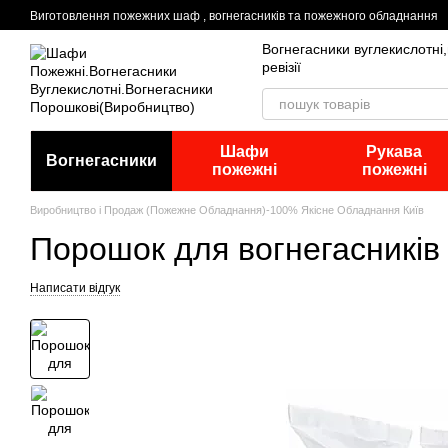
Перейти до основного контенту
Виготовлення пожежних шаф , вогнегасників та пожежного обладнання
Вогнегасники вуглекислотні
ревізії
Шафи
Рукава
Вогнегасники
пожежні
пожежні
Виробництво і Продаж (Пожежне Обладнання)-100% Якісне Обладнання Київ
Порошок для вогнегасників
Написати відгук