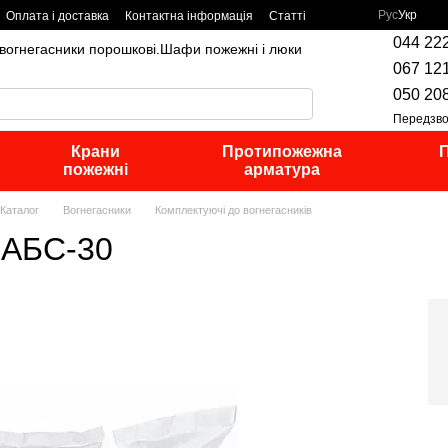
Рус
Укр
Оплата і доставка
Контактна інформація
Статті
044 22
,вогнегасники порошкові.Шафи пожежні і люки
067 12
050 20
Передзво
Крани
Протипожежна
П
пожежні
арматура
Каталог
Вогнегасники
Комплектуючі до вогнегасників
 АБС-30