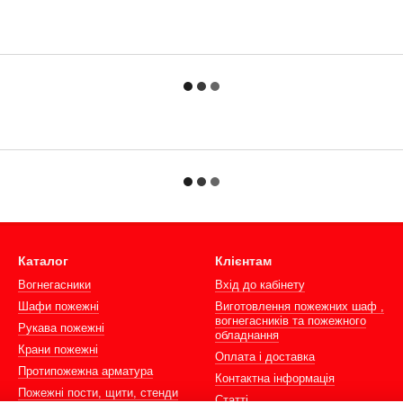
Каталог
Клієнтам
Вогнегасники
Вхід до кабінету
Шафи пожежні
Виготовлення пожежних шаф ,
вогнегасників та пожежного
Рукава пожежні
обладнання
Крани пожежні
Оплата і доставка
Протипожежна арматура
Контактна інформація
Пожежні пости, щити, стенди
Статті