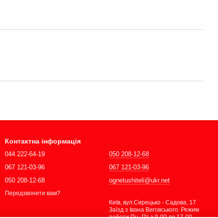
Контактна інформація
044 222-64-19
050 208-12-68
067 121-03-96
067 121-03-96
050 208-12-68
ognetushiteli@ukr.net
Передзвонити вам?
Київ, вул.Сирецько - Садова, 17
Заїзд з Івана Виговського. Режим
роботи Пн -Пт з 9-00 до 17-00