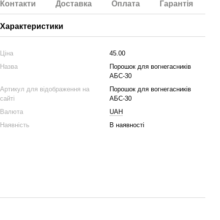
Контакти
Доставка
Оплата
Гарантія
Характеристики
Ціна
45.00
Назва
Порошок для вогнегасників
АБС-30
Артикул для відображення на
Порошок для вогнегасників
сайті
АБС-30
Валюта
UAH
Наявність
В наявності