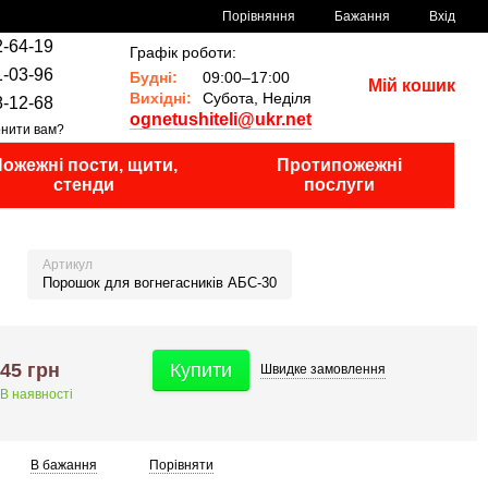
Порівняння
Бажання
Вхід
2-64-19
Графік роботи:
1-03-96
Будні:
09:00–17:00
Мій кошик
Вихідні:
Субота, Неділя
8-12-68
ognetushiteli@ukr.net
нити вам?
ожежні пости, щити,
Протипожежні
стенди
послуги
Артикул
Порошок для вогнегасників АБС-30
45 грн
Купити
Швидке
замовлення
В наявності
В бажання
Порівняти