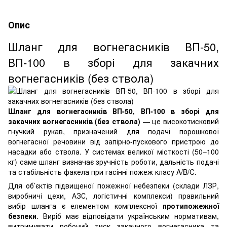
Опис
Шланг для вогнегасників ВП-50,
ВП-100 в зборі для закачних
вогнегасників (без ствола)
Шланг для вогнегасників ВП-50, ВП-100 в зборі для
закачних вогнегасників (без ствола)
— це високотисковий
гнучкий рукав, призначений для подачі порошкової
вогнегасної речовини від запірно-пускового пристрою до
насадки або ствола. У системах великої місткості (50–100
кг) саме шланг визначає зручність роботи, дальність подачі
та стабільність факела при гасінні пожеж класу A/B/C.
Для об’єктів підвищеної пожежної небезпеки (склади ЛЗР,
виробничі цехи, АЗС, логістичні комплекси) правильний
вибір шланга є елементом комплексної
протипожежної
безпеки
. Виріб має відповідати українським нормативам,
витримувати робочий тиск закачного вогнегасника та