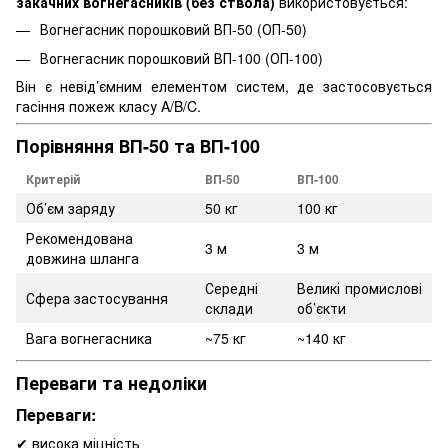
закачних вогнегасників (без ствола)
використовується:
Вогнегасник порошковий ВП-50 (ОП-50)
Вогнегасник порошковий ВП-100 (ОП-100)
Він є невід’ємним елементом систем, де застосовується
гасіння пожеж класу A/B/C.
Порівняння ВП-50 та ВП-100
Критерій
ВП-50
ВП-100
Об’єм заряду
50 кг
100 кг
Рекомендована
3 м
3 м
довжина шланга
Середні
Великі промислові
Сфера застосування
склади
об’єкти
Вага вогнегасника
~75 кг
~140 кг
Переваги та недоліки
Переваги:
✔ висока міцність