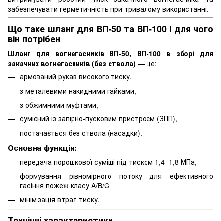
забезпечувати герметичність при тривалому використанні.
Що таке шланг для ВП-50 та ВП-100 і для чого
він потрібен
Шланг для вогнегасників ВП-50, ВП-100 в зборі для
закачних вогнегасників (без ствола)
— це:
армований рукав високого тиску,
з металевими накидними гайками,
з обжимними муфтами,
сумісний із запірно-пусковим пристроєм (ЗПП),
постачається без ствола (насадки).
Основна функція:
передача порошкової суміші під тиском 1,4–1,8 МПа,
формування рівномірного потоку для ефективного
гасіння пожеж класу A/B/C,
мінімізація втрат тиску.
Технічні характеристики