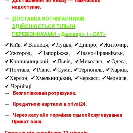
Доставлення по Києву — тимчасово
недоступне.
ДОСТАВКА ВОГНЕГАСНИКІВ
ЗДІЙСНЮЄТЬСЯ ТІЛЬКИ
ПЕРЕВІЗНИКАМИ «Делівері» і «САТ»
✔
Київ
✔
Вінниця
✔
Луцьк
✔
Дніпро
✔
Житомир
,
,
,
,
,
✔
Ужгород
✔
Запоріжжя
✔
Івано-Франківськ
,
,
,
✔
Кропивницький
✔
Львів
✔
Миколаїв
✔
Одеса
,
,
,
,
✔
Полтава
✔
Рівне
✔
Суми
✔
Тернопіль
✔
Харків
,
,
,
,
,
✔
Херсон
✔
Хмельницький
✔
Черкаси
✔
Чернігів
,
,
,
,
✔
Чернівці
Безготівковий розрахунок.
Кредитною карткою в privat24.
Через касу або термінал самообслуговування
Приват Банк.
Гарантія від виробника 12 місяців