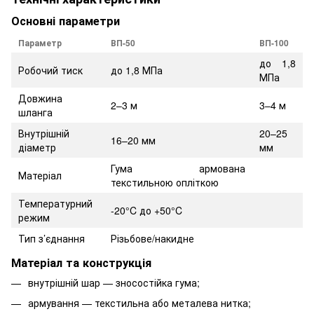
Основні параметри
Параметр
ВП-50
ВП-100
до 1,8
Робочий тиск
до 1,8 МПа
МПа
Довжина
2–3 м
3–4 м
шланга
Внутрішній
20–25
16–20 мм
діаметр
мм
Гума армована
Матеріал
текстильною опліткою
Температурний
-20°C до +50°C
режим
Тип з’єднання
Різьбове/накидне
Матеріал та конструкція
внутрішній шар — зносостійка гума;
армування — текстильна або металева нитка;