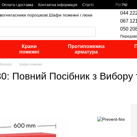
Рус
Укр
Оплата і доставка
Контактна інформація
Статті
044 22
,вогнегасники порошкові.Шафи пожежні і люки
067 12
050 20
Передзво
Крани
Протипожежна
П
пожежні
арматура
Каталог
Шафи пожежні
: Повний Посібник з Вибору 