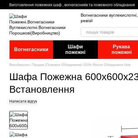
Перейти до основного контенту
Виготовлення пожежних шаф , вогнегасників та пожежного обладнання
Вогнегасники вуглекислотні
ревізії
Шафи
Рукава
Вогнегасники
пожежні
пожежні
Виробництво і Продаж (Пожежне Обладнання)-100% Якісне Обладнання Київ
Шафа Пожежна 600х600х230
Встановлення
Написати відгук