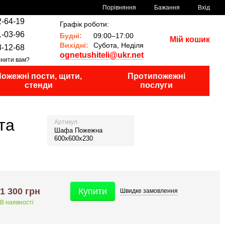
Порівняння
Бажання
Вхід
2-64-19
Графік роботи:
1-03-96
Будні:
09:00–17:00
Мій кошик
Вихідні:
Субота, Неділя
8-12-68
ognetushiteli@ukr.net
нити вам?
ожежні пости, щити,
Протипожежні
стенди
послуги
та
Артикул
Шафа Пожежна
600х600х230
1 300 грн
Купити
Швидке
замовлення
В наявності