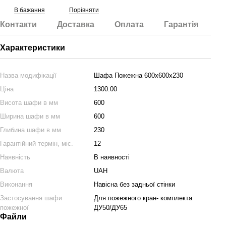
В бажання
Порівняти
Контакти
Доставка
Оплата
Гарантія
Характеристики
Назва модифікації
Шафа Пожежна 600х600х230
Ціна
1300.00
Висота шафи в мм
600
Ширина шафи в мм
600
Глибина шафи в мм
230
Гарантійний термін, міс.
12
Наявність
В наявності
Валюта
UAH
Виконання
Навісна без задньої стінки
Застосування шафи
Для пожежного кран- комплекта
пожежної
ДУ50/ДУ65
Файли