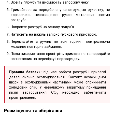
Зірвіть пломбу та висмикніть запобіжну чеку.
Тримайтеся за передбачену конструкцією рукоятку, не
торкаючись незахищеною рукою металевих частин
розтруба.
Направте розтруб на основу полум’я.
Натисніть на важіль запірно-пускового пристрою.
Переміщуйте струмінь по зоні горіння, контролюючи
можливе повторне займання.
Після використання провітріть приміщення та передайте
вогнегасник на перевірку і перезарядку.
Правила безпеки:
під час роботи розтруб і прилеглі
деталі сильно охолоджуються. Контакт незахищеної
шкіри з охолодженими частинами може спричинити
холодовий опік. У невеликому закритому приміщенні
після застосування CO₂ необхідно забезпечити
провітрювання.
Розміщення та зберігання