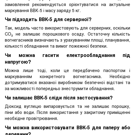
замовлення рекомендується орієнтуватися на актуальне
маркування ВВК-5 і масу заряду 5 кг.
Чи підходить ВВК-5 для серверної?
Так, модель часто використовують для серверних, оскільки
CO₂ не залишає порошкового осаду. Остаточну кількість
вогнегасників визначають з урахуванням площі, планування,
кількості обладнання та вимог пожежної безпеки.
Чи можна гасити електрообладнання під
напругою?
Можна лише тоді, коли це передбачено паспортом і
маркуванням конкретного вогнегасника. Необхідно
дотримуватися вказаної виробником безпечної відстані та
за можливості попередньо знеструмити обладнання.
Чи залишає ВВК-5 сліди після застосування?
Діоксид вуглецю випаровується та не залишає порошку,
піни або води. Після використання у закритому приміщенні
необхідне провітрювання.
Чи можна використовувати ВВК-5 для паперу або
деревини?