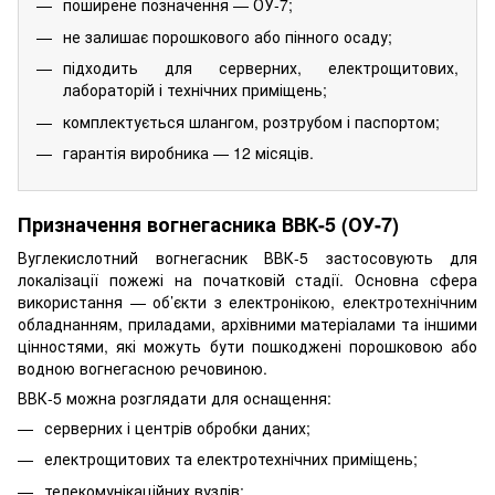
поширене позначення — ОУ-7;
не залишає порошкового або пінного осаду;
підходить для серверних, електрощитових,
лабораторій і технічних приміщень;
комплектується шлангом, розтрубом і паспортом;
гарантія виробника — 12 місяців.
Призначення вогнегасника ВВК-5 (ОУ-7)
Вуглекислотний вогнегасник ВВК-5 застосовують для
локалізації пожежі на початковій стадії. Основна сфера
використання — об’єкти з електронікою, електротехнічним
обладнанням, приладами, архівними матеріалами та іншими
цінностями, які можуть бути пошкоджені порошковою або
водною вогнегасною речовиною.
ВВК-5 можна розглядати для оснащення:
серверних і центрів обробки даних;
електрощитових та електротехнічних приміщень;
телекомунікаційних вузлів;