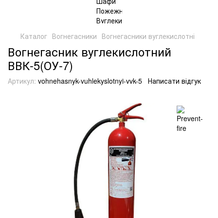
Каталог
Вогнегасники
Вогнегасники вуглекислотні
Вогнегасник вуглекислотний
ВВК-5(ОУ-7)
Артикул:
vohnehasnyk-vuhlekyslotnyi-vvk-5
Написати відгук