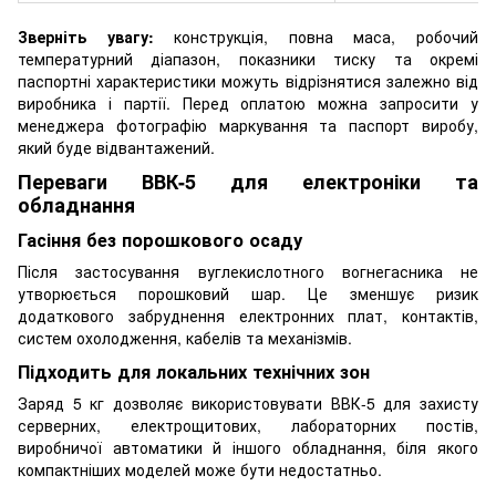
Зверніть увагу:
конструкція, повна маса, робочий
температурний діапазон, показники тиску та окремі
паспортні характеристики можуть відрізнятися залежно від
виробника і партії. Перед оплатою можна запросити у
менеджера фотографію маркування та паспорт виробу,
який буде відвантажений.
Переваги ВВК-5 для електроніки та
обладнання
Гасіння без порошкового осаду
Після застосування вуглекислотного вогнегасника не
утворюється порошковий шар. Це зменшує ризик
додаткового забруднення електронних плат, контактів,
систем охолодження, кабелів та механізмів.
Підходить для локальних технічних зон
Заряд 5 кг дозволяє використовувати ВВК-5 для захисту
серверних, електрощитових, лабораторних постів,
виробничої автоматики й іншого обладнання, біля якого
компактніших моделей може бути недостатньо.