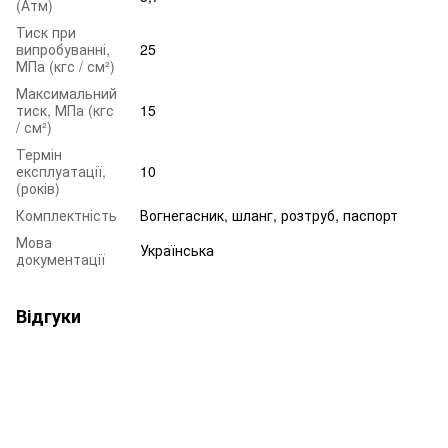
(Атм)
Тиск при
випробуванні,
25
МПа (кгс / см²)
Максимальний
тиск, МПа (кгс
15
/ см²)
Термін
експлуатації,
10
(років)
Комплектність
Вогнегасник, шланг, розтруб, паспорт
Мова
Українська
документації
Відгуки