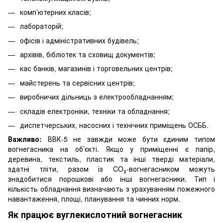
комп’ютерних класів;
лабораторій;
офісів і адміністративних будівель;
архівів, бібліотек та сховищ документів;
кас банків, магазинів і торговельних центрів;
майстерень та сервісних центрів;
виробничих дільниць з електрообладнанням;
складів електроніки, техніки та обладнання;
диспетчерських, насосних і технічних приміщень ОСББ.
Важливо:
ВВК-5 не завжди може бути єдиним типом
вогнегасника на об’єкті. Якщо у приміщенні є папір,
деревина, текстиль, пластик та інші тверді матеріали,
здатні тліти, разом із CO₂-вогнегасником можуть
знадобитися порошкові або інші вогнегасники. Тип і
кількість обладнання визначають з урахуванням пожежного
навантаження, площі, планування та чинних норм.
Як працює вуглекислотний вогнегасник