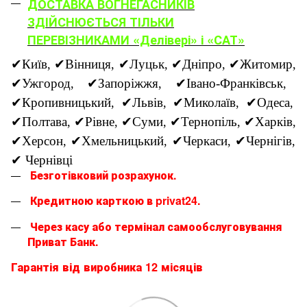
ДОСТАВКА ВОГНЕГАСНИКІВ
ЗДІЙСНЮЄТЬСЯ ТІЛЬКИ
ПЕРЕВІЗНИКАМИ «Делівері» і «САТ»
✔
Київ
✔
Вінниця
✔
Луцьк
✔
Дніпро
✔
Житомир
,
,
,
,
,
✔
Ужгород
✔
Запоріжжя
✔
Івано-Франківськ
,
,
,
✔
Кропивницький
✔
Львів
✔
Миколаїв
✔
Одеса
,
,
,
,
✔
Полтава
✔
Рівне
✔
Суми
✔
Тернопіль
✔
Харків
,
,
,
,
,
✔
Херсон
✔
Хмельницький
✔
Черкаси
✔
Чернігів
,
,
,
,
✔
Чернівці
Безготівковий розрахунок.
Кредитною карткою в privat24.
Через касу або термінал самообслуговування
Приват Банк.
Гарантія від виробника 12 місяців