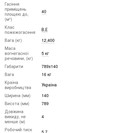
Гасіння
приміщень
40
площею до,
(м²)
Клас
В,Е
пожежогасіння
Вага (кг)
12,400
Маса
вогнегасної
5 кг
речовини, (кг)
Габарити
789х140
Вага
16 кг
Країна
Україна
виробництва
Ширина (мм)
140
Висота (мм)
789
Довжина
викиду, не
4
менше (м)
Робочий тиск
5,7