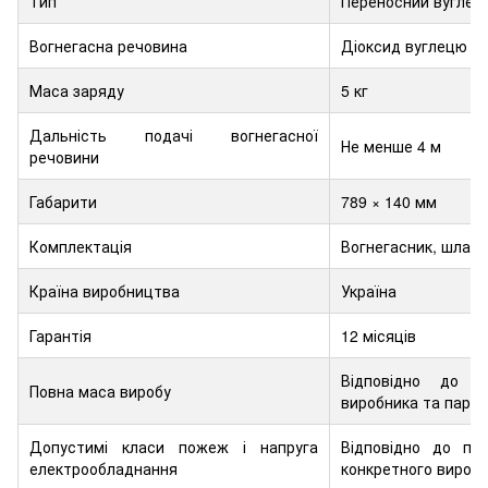
Тип
Переносний вуглек
Вогнегасна речовина
Діоксид вуглецю C
Маса заряду
5 кг
Дальність подачі вогнегасної
Не менше 4 м
речовини
Габарити
789 × 140 мм
Комплектація
Вогнегасник, шланг
Країна виробництва
Україна
Гарантія
12 місяців
Відповідно до п
Повна маса виробу
виробника та партії
Допустимі класи пожеж і напруга
Відповідно до па
електрообладнання
конкретного виробу