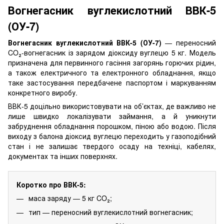
Вогнегасник вуглекислотний ВВК-5
(ОУ-7)
Вогнегасник вуглекислотний ВВК-5 (ОУ-7)
— переносний
CO₂-вогнегасник із зарядом діоксиду вуглецю 5 кг. Модель
призначена для первинного гасіння загорянь горючих рідин,
а також електричного та електронного обладнання, якщо
таке застосування передбачене паспортом і маркуванням
конкретного виробу.
ВВК-5 доцільно використовувати на об’єктах, де важливо не
лише швидко локалізувати займання, а й уникнути
забруднення обладнання порошком, піною або водою. Після
виходу з балона діоксид вуглецю переходить у газоподібний
стан і не залишає твердого осаду на техніці, кабелях,
документах та інших поверхнях.
Коротко про ВВК-5:
маса заряду — 5 кг CO₂;
тип — переносний вуглекислотний вогнегасник;