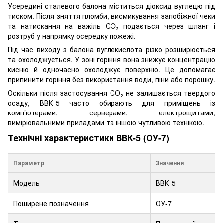
Усередині сталевого балона міститься діоксид вуглецю під
тиском. Після зняття пломби, висмикування запобіжної чеки
та натискання на важіль CO₂ подається через шланг і
розтруб у напрямку осередку пожежі.
Під час виходу з балона вуглекислота різко розширюється
та охолоджується. У зоні горіння вона знижує концентрацію
кисню й одночасно охолоджує поверхню. Це допомагає
припинити горіння без використання води, піни або порошку.
Оскільки після застосування CO₂ не залишається твердого
осаду, ВВК-5 часто обирають для приміщень із
комп’ютерами, серверами, електрощитами,
вимірювальними приладами та іншою чутливою технікою.
Технічні характеристики ВВК-5 (ОУ-7)
Параметр
Значення
Модель
ВВК-5
Поширене позначення
ОУ-7