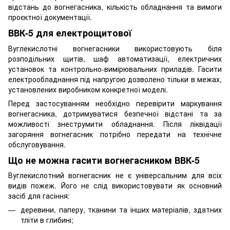
відстань до вогнегасника, кількість обладнання та вимоги
проєктної документації.
ВВК-5 для електрощитової
Вуглекислотні вогнегасники використовують біля
розподільних щитів, шаф автоматизації, електричних
установок та контрольно-вимірювальних приладів. Гасити
електрообладнання під напругою дозволено тільки в межах,
установлених виробником конкретної моделі.
Перед застосуванням необхідно перевірити маркування
вогнегасника, дотримуватися безпечної відстані та за
можливості знеструмити обладнання. Після ліквідації
загоряння вогнегасник потрібно передати на технічне
обслуговування.
Що не можна гасити вогнегасником ВВК-5
Вуглекислотний вогнегасник не є універсальним для всіх
видів пожеж. Його не слід використовувати як основний
засіб для гасіння:
деревини, паперу, тканини та інших матеріалів, здатних
тліти в глибині;