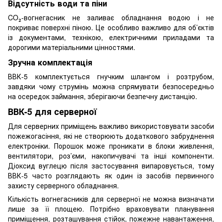
Відсутність води та піни
CO₂-вогнегасник не заливає обладнання водою і не
покриває поверхні піною. Це особливо важливо для об’єктів
із документами, технікою, електричними приладами та
дорогими матеріальними цінностями.
Зручна комплектація
ВВК-5 комплектується гнучким шлангом і розтрубом,
завдяки чому струмінь можна спрямувати безпосередньо
на осередок займання, зберігаючи безпечну дистанцію.
ВВК-5 для серверної
Для серверних приміщень важливо використовувати засоби
пожежогасіння, які не створюють додаткового забруднення
електроніки. Порошок може проникати в блоки живлення,
вентилятори, роз’єми, накопичувачі та інші компоненти.
Діоксид вуглецю після застосування випаровується, тому
ВВК-5 часто розглядають як один із засобів первинного
захисту серверного обладнання.
Кількість вогнегасників для серверної не можна визначати
лише за її площею. Потрібно враховувати планування
приміщення, розташування стійок, пожежне навантаження,