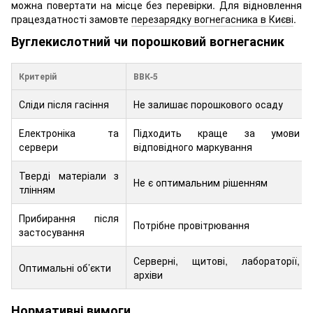
можна повертати на місце без перевірки. Для відновлення
працездатності замовте
перезарядку вогнегасника в Києві
.
Вуглекислотний чи порошковий вогнегасник
Критерій
ВВК-5
Сліди після гасіння
Не залишає порошкового осаду
Електроніка та
Підходить краще за умови
сервери
відповідного маркування
Тверді матеріали з
Не є оптимальним рішенням
тлінням
Прибирання після
Потрібне провітрювання
застосування
Серверні, щитові, лабораторії,
Оптимальні об’єкти
архіви
Нормативні вимоги