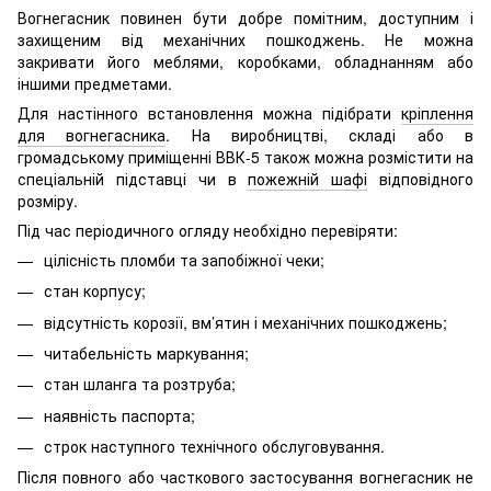
Вогнегасник повинен бути добре помітним, доступним і
захищеним від механічних пошкоджень. Не можна
закривати його меблями, коробками, обладнанням або
іншими предметами.
Для настінного встановлення можна підібрати
кріплення
для вогнегасника
. На виробництві, складі або в
громадському приміщенні ВВК-5 також можна розмістити на
спеціальній підставці чи в
пожежній шафі
відповідного
розміру.
Під час періодичного огляду необхідно перевіряти:
цілісність пломби та запобіжної чеки;
стан корпусу;
відсутність корозії, вм’ятин і механічних пошкоджень;
читабельність маркування;
стан шланга та розтруба;
наявність паспорта;
строк наступного технічного обслуговування.
Після повного або часткового застосування вогнегасник не